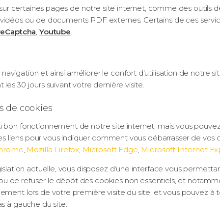
s sur certaines pages de notre site internet, comme des outils d
e vidéos ou de documents PDF externes. Certains de ces servi
reCaptcha
,
Youtube
.
igation et ainsi améliorer le confort d'utilisation de notre si
les 30 jours suivant votre dernière visite.
as de cookies
u bon fonctionnement de notre site internet, mais vous pouve
lques liens pour vous indiquer comment vous débarrasser de vos
Chrome
,
Mozilla Firefox
,
Microsoft Edge
,
Microsoft Internet Ex
gislation actuelle, vous disposez d'une interface vous permetta
 de refuser le dépôt des cookies non essentiels, et notammen
uement lors de votre première visite du site, et vous pouvez 
as à gauche du site.