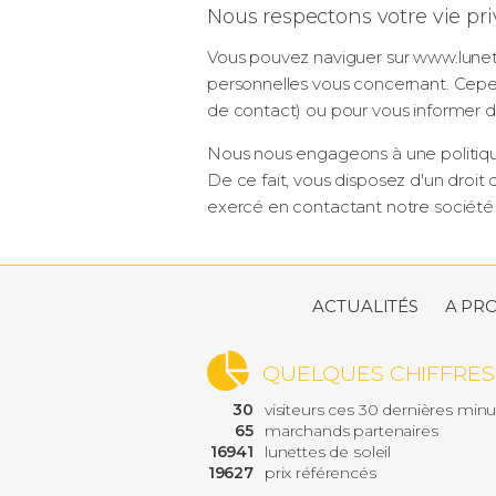
Nous respectons votre vie pr
Vous pouvez naviguer sur www.lunettes2
personnelles vous concernant. Cepe
de contact) ou pour vous informer d'
Nous nous engageons à une politique
De ce fait, vous disposez d'un droi
exercé en contactant notre sociét
ACTUALITÉS
A PR
QUELQUES CHIFFRES
30
visiteurs ces 30 dernières min
65
marchands partenaires
16941
lunettes de soleil
19627
prix référencés