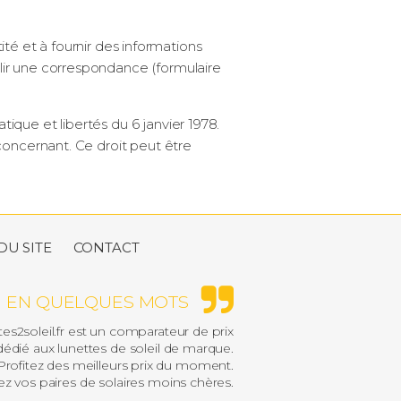
tité et à fournir des informations
lir une correspondance (formulaire
que et libertés du 6 janvier 1978.
concernant. Ce droit peut être
DU SITE
CONTACT
EN QUELQUES MOTS
es2soleil.fr est un comparateur de prix
édié aux lunettes de soleil de marque.
rofitez des meilleurs prix du moment.
z vos paires de solaires moins chères.