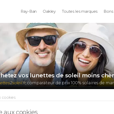
Ray-Ban
Oakley
Toutes les marques
Bons 
hetez vos lunettes de soleil moins chè
ettes
2
soleil
.fr
, comparateur de prix 100% solaires de ma
x cookies
ve aux cookies