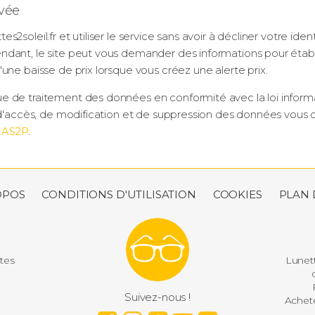
ivée
soleil.fr et utiliser le service sans avoir à décliner votre iden
ndant, le site peut vous demander des informations pour étab
une baisse de prix lorsque vous créez une alerte prix.
 de traitement des données en conformité avec la loi informati
t d'accès, de modification et de suppression des données vous 
é
AS2P
.
OPOS
CONDITIONS D'UTILISATION
COOKIES
PLAN 
utes
Lunett
d
P
Suivez-nous !
Achete