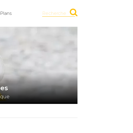
Plans
Recherche
res
rque