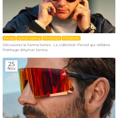
Persol
Ayrton Senna
PO0202S
PO0203S
Découvrez la Senna Series : La collection Persol qui célèbre
l'héritage d'Ayrton Senna
25
Nov