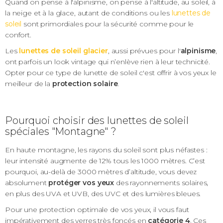
Quand on pense à l'alpinisme, on pense à l'altitude, au soleil, à
la neige et à la glace, autant de conditions ou les
lunettes de
soleil
sont primordiales pour la sécurité comme pour le
confort.
Les
lunettes de soleil glacier
, aussi prévues pour l'
alpinisme
,
ont parfois un look vintage qui n’enlève rien à leur technicité.
Opter pour ce type de lunette de soleil c'est offrir à vos yeux le
meilleur de la
protection solaire
.
Pourquoi choisir des lunettes de soleil
spéciales "Montagne" ?
En haute montagne, les rayons du soleil sont plus néfastes :
leur intensité augmente de 12% tous les 1000 mètres. C’est
pourquoi, au-delà de 3000 mètres d’altitude, vous devez
absolument
protéger vos yeux
des rayonnements solaires,
en plus des UVA et UVB, des UVC et des lumières bleues.
Pour une protection optimale de vos yeux, il vous faut
impérativement des verres très foncés en
catégorie 4
. Ces