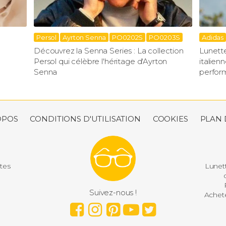
Persol
Ayrton Senna
PO0202S
PO0203S
Adidas
Découvrez la Senna Series : La collection
Lunette
Persol qui célèbre l'héritage d'Ayrton
italien
Senna
perfor
OPOS
CONDITIONS D'UTILISATION
COOKIES
PLAN 
utes
Lunett
d
P
Suivez-nous !
Achete