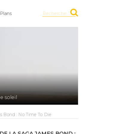
Plans
Recherche
e soleil
mes Bond : No Time To Die
DE LA SAGA JAMES BOND :