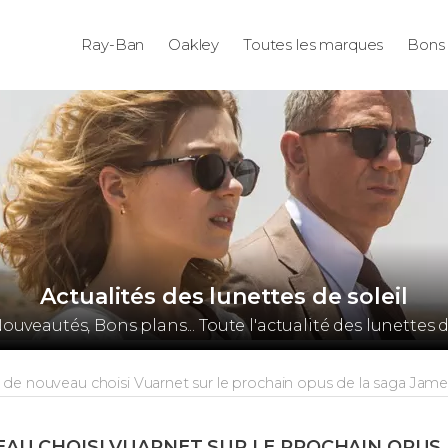
Ray-Ban
Oakley
Toutes les marques
Bons 
Actualités des lunettes de soleil
Nouveautés, Bons plans... Toute l'actualité des lunettes d
a de nouveau choisi Vuarnet sur le prochain opus de la saga Ja
EAU CHOISI VUARNET SUR LE PROCHAIN OPUS 