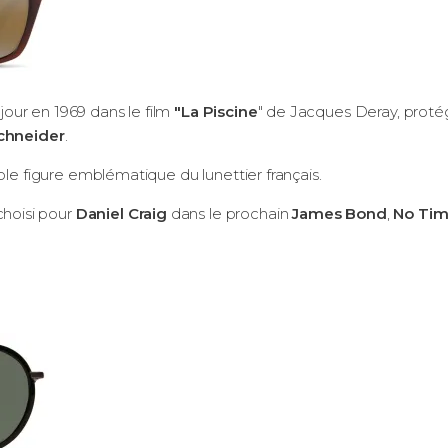
e jour en 1969 dans le film
"La Piscine
" de Jacques Deray, protég
chneider
.
able figure emblématique du lunettier français.
hoisi pour
Daniel Craig
dans le prochain
James Bond
,
No Tim