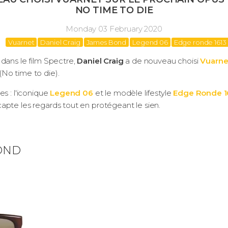
NO TIME TO DIE
Monday 03 February 2020
Vuarnet
Daniel Craig
James Bond
Legend 06
Edge ronde 1613
r
dans le film Spectre,
Daniel Craig
a de nouveau choisi
Vuarne
No time to die).
s : l'iconique
Legend 06
et le modèle lifestyle
Edge Ronde 1
apte les regards tout en protégeant le sien.
OND