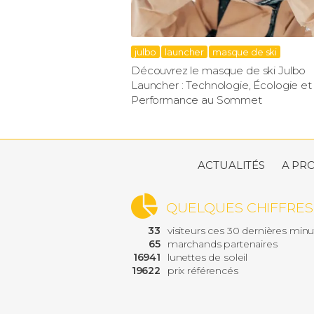
julbo
launcher
masque de ski
Découvrez le masque de ski Julbo
Launcher : Technologie, Écologie et
Performance au Sommet
ACTUALITÉS
A PR
QUELQUES CHIFFRES
33
visiteurs ces 30 dernières min
65
marchands partenaires
16941
lunettes de soleil
19622
prix référencés