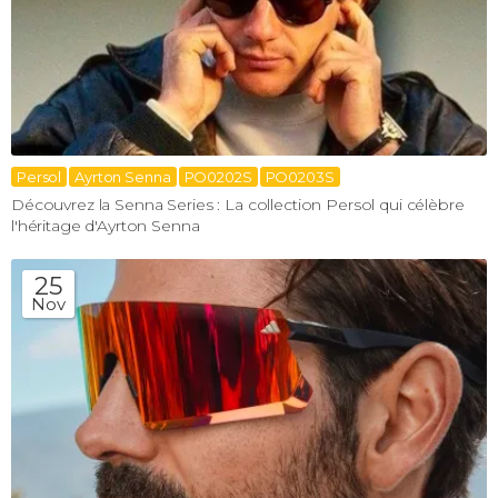
Persol
Ayrton Senna
PO0202S
PO0203S
Découvrez la Senna Series : La collection Persol qui célèbre
l'héritage d'Ayrton Senna
25
Nov