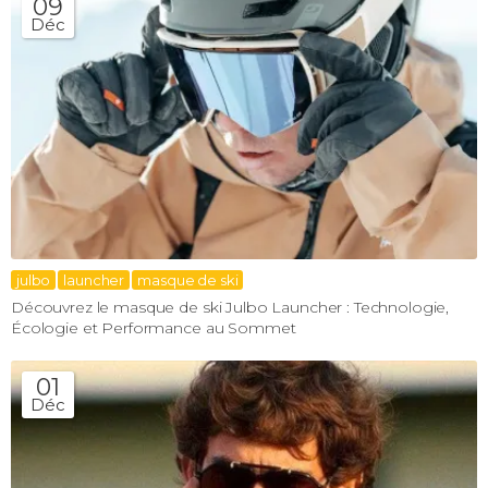
09
Déc
julbo
launcher
masque de ski
Découvrez le masque de ski Julbo Launcher : Technologie,
Écologie et Performance au Sommet
01
Déc