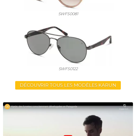
SWFS0081
SWFS0122
DÉCOUVRIR TOUS LES MODÈLES KARUN