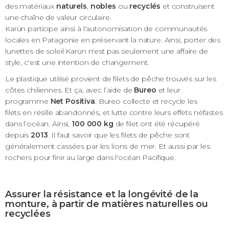
des matériaux
naturels
,
nobles
ou
recyclés
et construisent
une chaîne de valeur circulaire.
Karün participe ainsi à l'autonomisation de communautés
locales en Patagonie en préservant la nature. Ainsi, porter des
lunettes de soleil Karün n'est pas seulement une affaire de
style, c'est une intention de changement.
Le plastique utilisé provient de filets de pêche trouvés sur les
côtes chiliennes. Et ça, avec l’aide de
Bureo
et leur
programme
Net Positiva
.
Bure
o
collecte et recycle les
filets
en
résille aband
onnés, et
lutte contre
leurs effets
néfastes
dans l’océan. Ainsi,
100 000 kg
de filet ont été récupéré
depuis
2013
.
Il faut savoir que les filets de pêche sont
généralement cassées par les lions de mer. Et aussi par les
rochers pour finir au large dans l'océan P
acifique.
Assurer la résistance et la longévité de la
monture, à partir de matières naturelles ou
recyclées