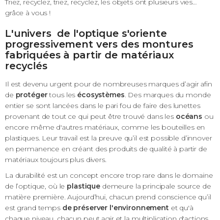
Triez, recyclez, triez, recyclez, les objets ont plusieurs vies…
grâce à vous !
L'univers de l'optique s'oriente
progressivement vers des montures
fabriquées à partir de matériaux
recyclés
Il est devenu urgent pour de nombreuses marques d’agir afin
de
protéger
tous les
écosystèmes
. Des marques du monde
entier se sont lancées dans le pari fou de faire des lunettes
provenant de tout ce qui peut être trouvé dans les
océans
ou
encore même d'autres matériaux, comme les bouteilles en
plastiques. Leur travail est la preuve qu’il est possible d’innover
en permanence en créant des produits de qualité à partir de
matériaux toujours plus divers.
La durabilité est un concept encore trop rare dans le domaine
de l’optique, où le
plastique
demeure la principale source de
matière première. Aujourd’hui, chacun prend conscience qu’il
est grand temps
de préserver l'environnement
et qu'à
chaque niveau, chacun peut agir et la multiplication d'actions