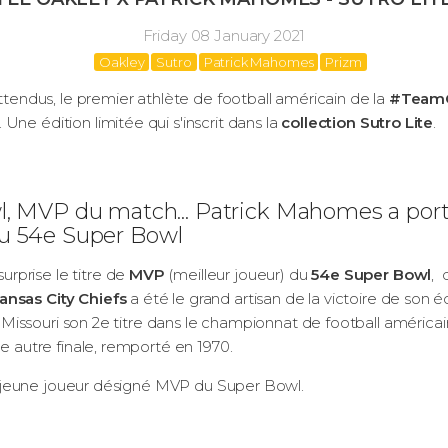
Friday 08 January 2021
Oakley
Sutro
Patrick Mahomes
Prizm
attendus, le premier athlète de football américain de la
#Team
. Une édition limitée qui s'inscrit dans la
collection Sutro Lite
.
, MVP du match... Patrick Mahomes a porté
e du 54e Super Bowl
urprise le titre de
MVP
(meilleur joueur) du
54e Super Bowl
, 
ansas City Chiefs
a été le grand artisan de la victoire de son
 du Missouri son 2e titre dans le championnat de football améric
le autre finale, remporté en 1970.
plus jeune joueur désigné MVP du Super Bowl.