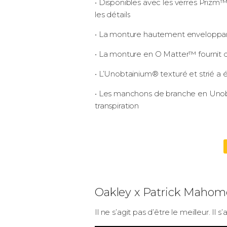
• Disponibles avec les verres Prizm™
les détails
• La monture hautement enveloppant
• La monture en O Matter™ fournit du
• L’Unobtainium® texturé et strié a 
• Les manchons de branche en Unobt
transpiration
Oakley x Patrick Mahome
Il ne s’agit pas d’être le meilleur. Il 