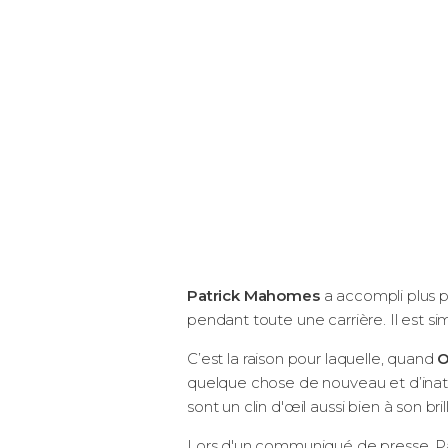
Patrick Mahomes
a accompli plus p
pendant toute une carrière. Il est
C’est la raison pour laquelle, quand
O
quelque chose de nouveau et d’inatt
sont un clin d'œil aussi bien à son br
Lors d'un communiqué de presse, P