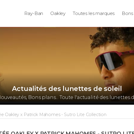
Ray-Ban
Oakley
Toutes les marques
Bons 
Actualités des lunettes de soleil
Nouveautés, Bons plans... Toute l'actualité des lunettes d
ée Oakley x Patrick Mahomes - Sutro Lite Collection
ITÉE OAKLEY X PATRICK MAHOMES - SUTRO LIT