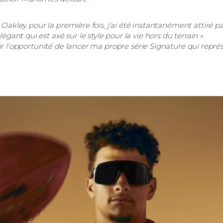
pe Oakley pour la première fois, j'ai été instantanément attiré p
ant qui est axé sur le style pour la vie hors du terrain ».
oir l'opportunité de lancer ma propre série Signature qui représ