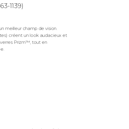
63-1139)
n meilleur champ de vision.
tes) créent un look audacieux et
 verres Prizm™, tout en
ée.