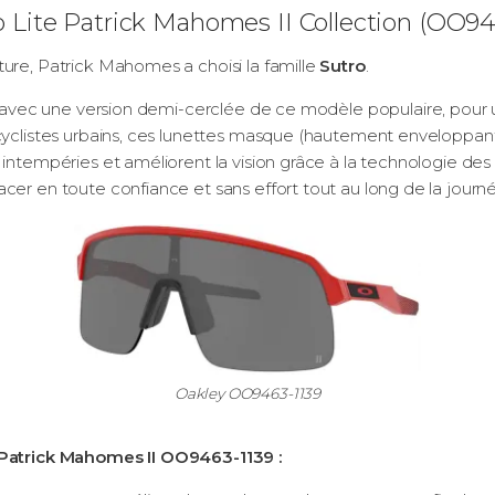
o Lite Patrick Mahomes II Collection (OO94
ure, Patrick Mahomes a choisi la famille
Sutro
.
avec une version demi-cerclée de ce modèle populaire, pour u
 cyclistes urbains, ces lunettes masque (hautement enveloppan
 intempéries et améliorent la vision grâce à la technologie des
cer en toute confiance et sans effort tout au long de la journ
Oakley OO9463-1139
e Patrick Mahomes II OO9463-1139 :