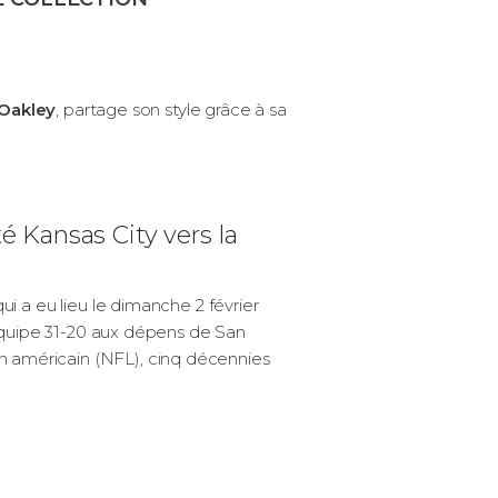
Oakley
, partage son style grâce à sa
 Kansas City vers la
qui a eu lieu le dimanche 2 février
 équipe 31-20 aux dépens de San
ain américain (NFL), cinq décennies