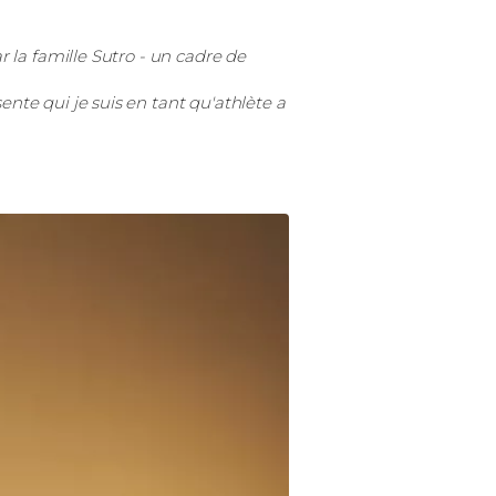
ar la famille Sutro - un cadre de
ente qui je suis en tant qu'athlète a