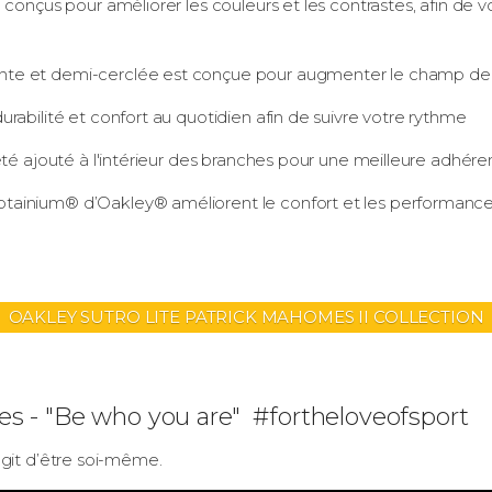
 conçus pour améliorer les couleurs et les contrastes, afin de
e et demi-cerclée est conçue pour augmenter le champ de vi
rabilité et confort au quotidien afin de suivre votre rythme
été ajouté à l'intérieur des branches pour une meilleure adhér
ainium® d’Oakley® améliorent le confort et les performances
OAKLEY SUTRO LITE PATRICK MAHOMES II COLLECTION
s - "Be who you are" #fortheloveofsport
s’agit d’être soi-même.