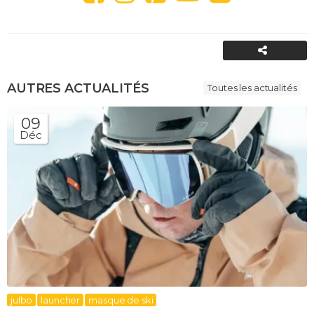
PARTAGER
AUTRES ACTUALITÉS
Toutes les actualités
09
Déc
julbo
launcher
masque de ski