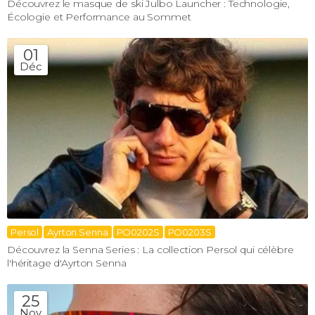
Découvrez le masque de ski Julbo Launcher : Technologie,
Écologie et Performance au Sommet
01
Déc
Persol
Ayrton Senna
PO0202S
PO0203S
Découvrez la Senna Series : La collection Persol qui célèbre
l'héritage d'Ayrton Senna
25
Nov