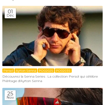
01
Déc
Persol
Ayrton Senna
PO0202S
PO0203S
Découvrez la Senna Series : La collection Persol qui célèbre
l'héritage d'Ayrton Senna
25
Nov