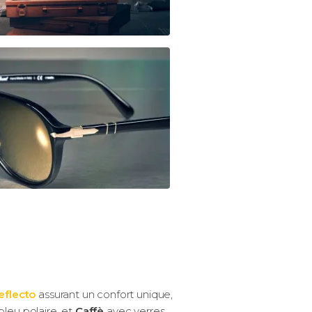
eflecto
assurant un confort unique,
leu polaire, et
Caffè
avec verres