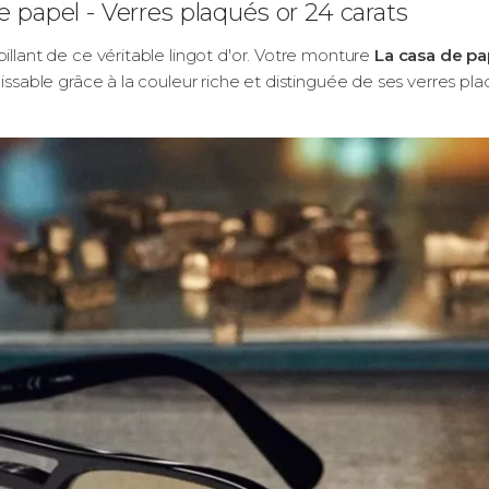
e papel - Verres plaqués or 24 carats
illant de ce véritable lingot d'or. Votre monture
La casa de pa
issable grâce à la couleur riche et distinguée de ses verres plaq