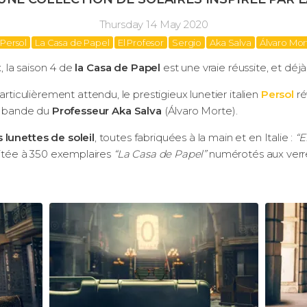
Thursday 14 May 2020
Persol
La Casa de Papel
El Profesor
Sergio
Aka Salva
Ál­varo Mo
x, la saison 4 de
la Casa de Papel
est une vraie réussite, et déjà,
culièrement attendu, le prestigieux lunetier italien
Persol
ré
se bande du
Professeur Aka Salva
(Ál­varo Morte).
s lunettes de soleil
, toutes fabriquées à la main et en Italie :
“E
imitée à 350 exemplaires
“La Casa de Papel”
numérotés aux ver