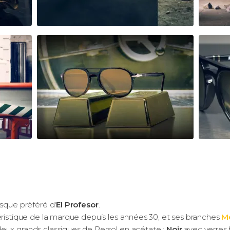
asque préféré d'
El Profesor
.
éristique de la marque depuis les années 30, et ses branches
M
eux grands classiques de Persol en acétate :
Noir
avec verres b