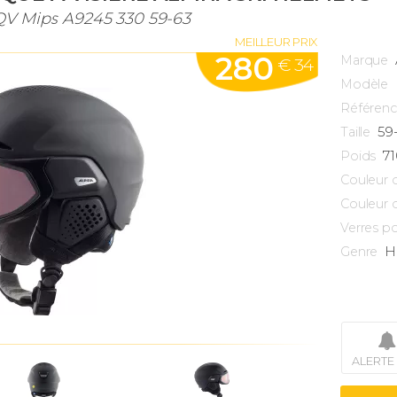
QV Mips A9245 330 59-63
MEILLEUR PRIX
280
Marque
€ 34
Modèle
Référen
59
Taille
7
Poids
Couleur 
Couleur 
Verres po
H
Genre
ALERTE 