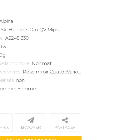
Alpina
Ski Helmets
Oro QV Mips
A9245 330
ce
-63
10g
Noir mat
de la monture
Rose miroir QuattroVarioflex 2-3
des verres
non
larisés
omme, Femme
PRIX
ENVOYER
PARTAGER