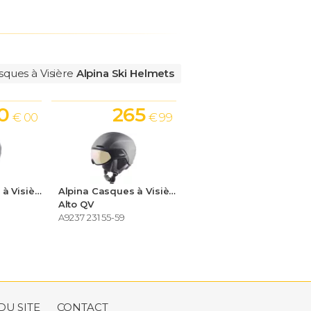
sques à Visière
Alpina Ski Helmets
0
265
€ 00
€ 99
Alpina Casques à Visière Ski Helmets
Alpina Casques à Visière Ski Helmets
Alto QV
A9237 231 55-59
DU SITE
CONTACT