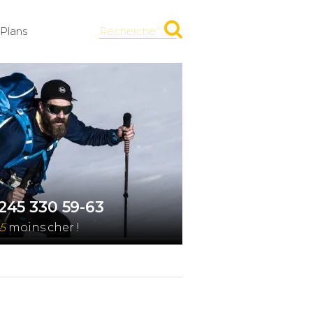
Plans
Recherche
245 330 59-63
5
moins cher !