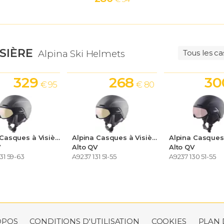
ISIÈRE
Alpina Ski Helmets
Tous les ca
329
268
30
€ 95
€ 80
Alpina Casques à Visière Ski Helmets
Alpina Casques à Visière Ski Helmets
V
Alto QV
Alto QV
31 59-63
A9237 131 51-55
A9237 130 51-55
OPOS
CONDITIONS D'UTILISATION
COOKIES
PLAN 