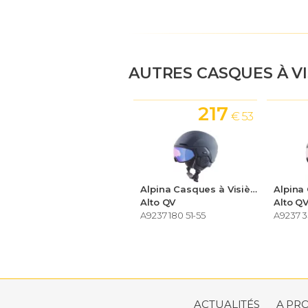
AUTRES CASQUES À V
217
€ 53
Alpina Casques à Visière Ski Helmets
Alto QV
Alto Q
A9237 180 51-55
A9237 3
ACTUALITÉS
A PR