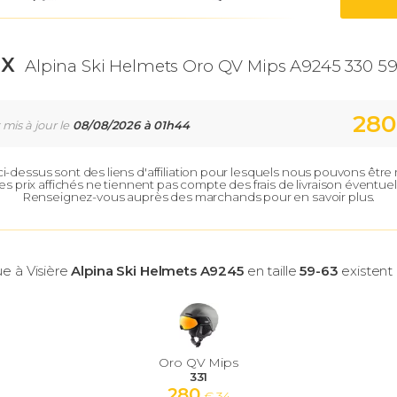
IX
Alpina Ski Helmets Oro QV Mips A9245 330 59
280
 mis à jour le
08/08/2026 à 01h44
 ci-dessus sont des liens d'affiliation pour lesquels nous pouvons êtr
es prix affichés ne tiennent pas compte des frais de livraison éventuel
Renseignez-vous auprès des marchands pour en savoir plus.
e à Visière
Alpina Ski Helmets A9245
en taille
59-63
existent 
Oro QV Mips
331
280
€ 34