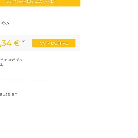
COMPARER LES PRIX
-63
,34 €
*
VOIR
L'OFFRE
e rémunérés.
s.
aussi en :