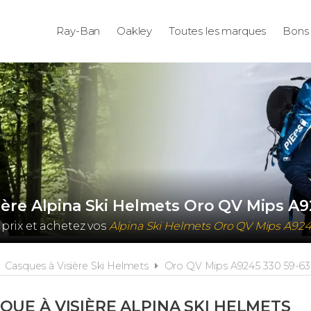
Ray-Ban
Oakley
Toutes les marques
Bons 
ière Alpina Ski Helmets Oro QV Mips A9
prix et achetez vos
Alpina Ski Helmets Oro QV Mips A924
Casques à Visière Ski Helmets
Oro QV Mips A9245 330 59-63
QUE À VISIÈRE ALPINA SKI HELMETS