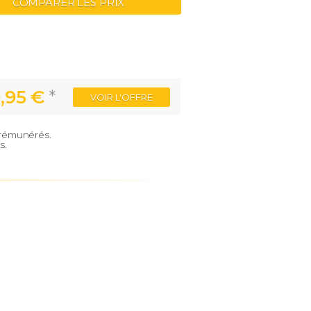
COMPARER LES PRIX
9,95 €
*
VOIR
L'OFFRE
e rémunérés.
s.