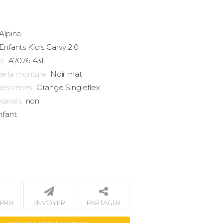
Alpina
Enfants
Kid's Carvy 2.0
A7076 431
ce
Noir mat
de la monture
Orange Singleflex
des verres
non
larisés
nfant
PRIX
ENVOYER
PARTAGER