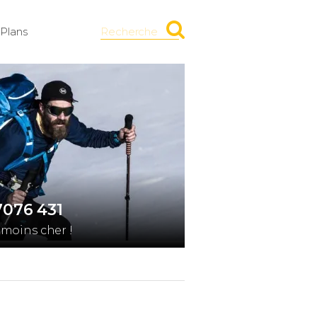
Plans
Recherche
7076 431
moins cher !