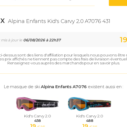
IX
Alpina Enfants Kid's Carvy 2.0 A7076 431
1
 mis à jour le
06/08/2026 à 22h37
 ci-dessus sont des liens d'affiliation pour lesquels nous pouvons êtr
es prix affichés ne tiennent pas compte des frais de livraison éventuel
Renseignez-vous auprès des marchands pour en savoir plus.
Le masque de ski
Alpina Enfants A7076
existent aussi en :
Kid's Carvy 2.0
Kid's Carvy 2.0
458
488
19
19
€ 95
€ 95