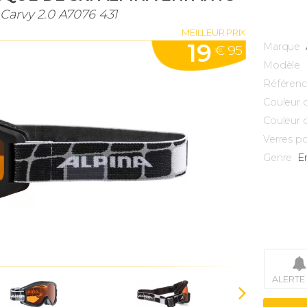
 Carvy 2.0 A7076 431
MEILLEUR PRIX
19
Marque
€ 95
Modèle
Référen
Couleur 
Couleur 
Verres po
E
Genre
ALERTE 