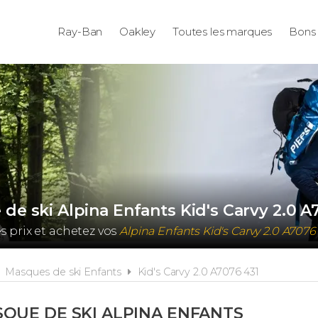
Ray-Ban
Oakley
Toutes les marques
Bons 
de ski Alpina Enfants Kid's Carvy 2.0 A
 prix et achetez vos
Alpina Enfants Kid's Carvy 2.0 A7076
Masques de ski Enfants
Kid's Carvy 2.0 A7076 431
QUE DE SKI ALPINA ENFANTS