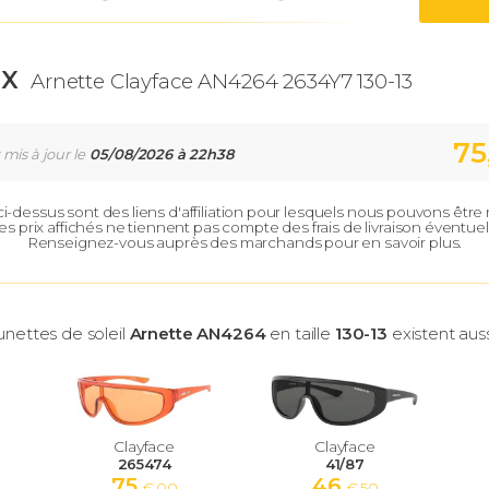
IX
Arnette Clayface AN4264 2634Y7 130-13
75
 mis à jour le
05/08/2026 à 22h38
 ci-dessus sont des liens d'affiliation pour lesquels nous pouvons êtr
es prix affichés ne tiennent pas compte des frais de livraison éventuel
Renseignez-vous auprès des marchands pour en savoir plus.
unettes de soleil
Arnette AN4264
en taille
130-13
existent auss
Clayface
Clayface
265474
41/87
75
46
€ 00
€ 50