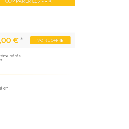
COMPARER LES PRIX
,00 €
*
VOIR
L'OFFRE
e rémunérés.
s.
i en :