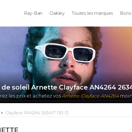
Ray-Ban
Oakley
Toutes les marques
Bons 
 de soleil Arnette Clayface AN4264 2634
z les prix et achetez vos
Arnette Clayface AN4264
moins
Clayface AN4264 2634Y7 130-13
NETTE