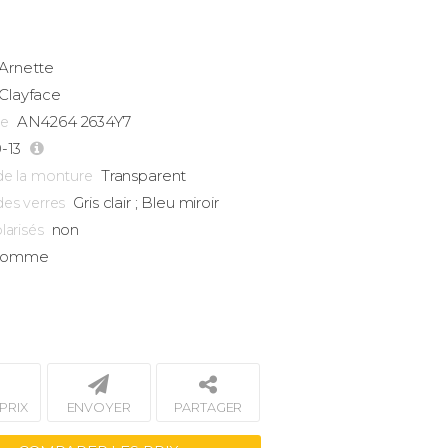
Arnette
Clayface
AN4264 2634Y7
ce
0-13
Transparent
de la monture
Gris clair ; Bleu miroir
des verres
non
larisés
omme
PRIX
ENVOYER
PARTAGER