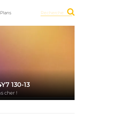
Plans
Recherche
Y7 130-13
 cher !