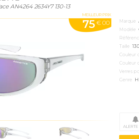
face AN4264 2634Y7 130-13
MEILLEUR PRIX
75
Marque
€ 00
Modèle
Référen
13
Taille
Couleur 
Couleur 
Verres po
H
Genre
ALERTE 