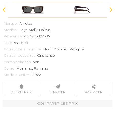
Arnette
Marque
Zayn Malik
Daken
Modèle
AN4296 122587
Référence
54-18
Taille
Noir ; Orange ; Pourpre
Couleur de la monture
Gris foncé
Couleur des verres
non
Verres polarisés
Homme, Femme
Genre
2022
Modèle sorti en
ALERTE PRIX
ENVOYER
PARTAGER
COMPARER LES PRIX