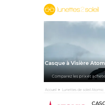
Casque à Visière Ato
Comparez les prix et achet
Accueil
Lunettes de soleil Atomic
CASQ