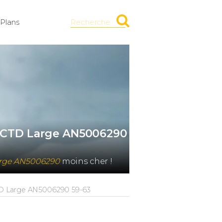
Plans
Recherche
D CTD Large AN5006290
Large AN5006290
moins cher !
D Large AN5006290 59-63