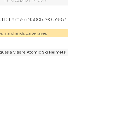
COMPARER LES PRIX
 CTD Large AN5006290 59-63
os marchands partenaires
ques à Visière
Atomic Ski Helmets