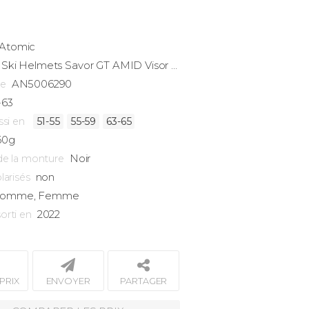
Atomic
Ski Helmets
Savor GT AMID Visor HD CTD Large
AN5006290
ce
-63
ssi en
51-55
55-59
63-65
60g
Noir
de la monture
non
larisés
omme, Femme
2022
orti en
PRIX
ENVOYER
PARTAGER