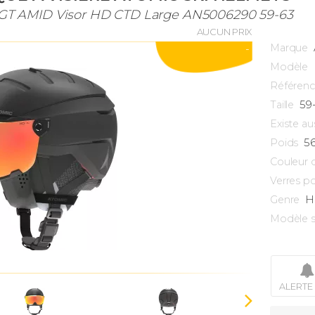
 GT AMID Visor HD CTD Large AN5006290 59-63
AUCUN PRIX
Marque
-
Modèle
Référen
59
Taille
Existe au
5
Poids
Couleur 
Verres po
H
Genre
Modèle s
ALERTE 