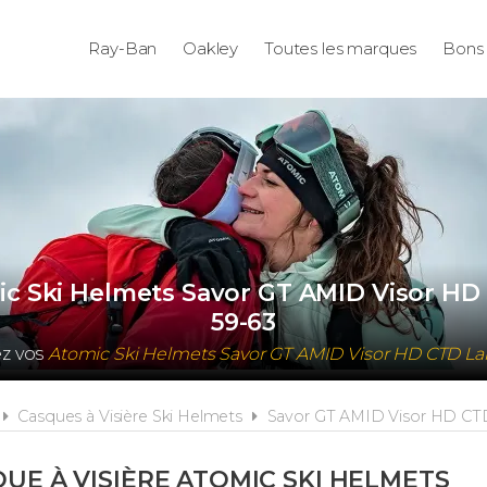
Ray-Ban
Oakley
Toutes les marques
Bons 
mic Ski Helmets Savor GT AMID Visor H
59-63
ez vos
Atomic Ski Helmets Savor GT AMID Visor HD CTD 
Casques à Visière Ski Helmets
Savor GT AMID Visor HD CT
UE À VISIÈRE ATOMIC SKI HELMETS