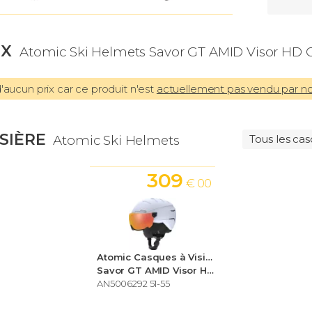
IX
Atomic Ski Helmets Savor GT AMID Visor HD
aucun prix car ce produit n'est
actuellement pas vendu par n
ISIÈRE
Atomic Ski Helmets
Tous les cas
309
€ 00
Atomic Casques à Visière Ski Helmets
Savor GT AMID Visor HD CTD Small
AN5006292 51-55