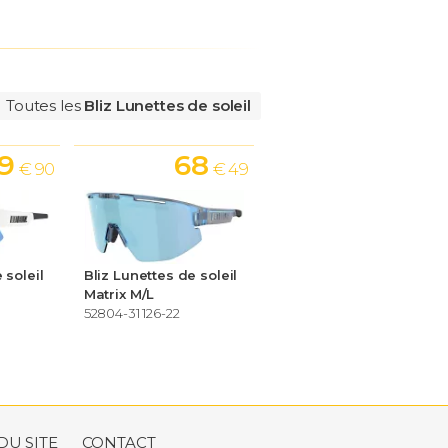
Toutes les
Bliz Lunettes de soleil
9
68
€ 90
€ 49
 soleil
Bliz Lunettes de soleil
Matrix M/L
52804-31 126-22
DU SITE
CONTACT