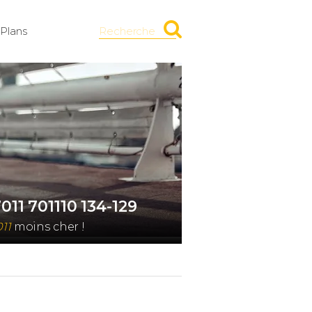
Plans
Recherche
011 701110 134-129
011
moins cher !