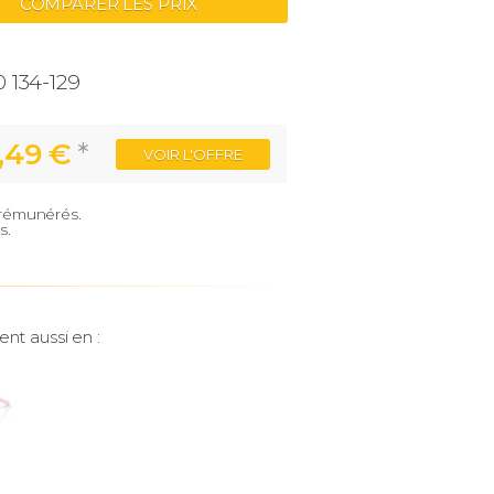
COMPARER LES PRIX
0 134-129
,49 €
*
VOIR
L'OFFRE
e rémunérés.
s.
ent aussi en :