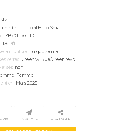
Bliz
Lunettes de soleil
Hero Small
ZB7011 701110
ce
4-129
Turquoise mat
de la monture
Green w Blue/Green revo
des verres
non
larisés
omme, Femme
Mars 2025
orti en
PRIX
ENVOYER
PARTAGER