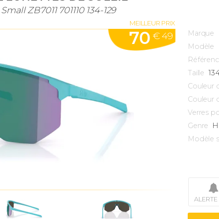
Small ZB7011 701110 134-129
MEILLEUR PRIX
70
Marque
€ 49
Modèle
Référen
13
Taille
Couleur 
Couleur 
Verres po
H
Genre
Modèle s
ALERTE 