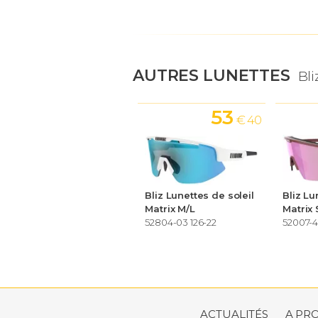
AUTRES LUNETTES
Bli
53
€ 40
Bliz Lunettes de soleil
Bliz Lu
Matrix M/L
Matrix 
52804-03 126-22
52007-4
ACTUALITÉS
A PR