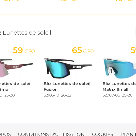
z Lunettes de soleil
59
65
5
€ 90
€ 90
nettes de soleil
Bliz Lunettes de soleil
Bliz Lunettes de
Small
Fusion
Matrix Small
9 125-20
52105-10 126-22
52907-03 125-20
OPOS
CONDITIONS D'UTILISATION
COOKIES
PLAN 