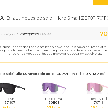
IX
Bliz Lunettes de soleil Hero Small ZB7011 70111
70
x mis à jour le
07/08/2026 à 15h35
 ci-dessus sont des liens d'affiliation pour lesquels nous pouvons êtr
es prix affichés ne tiennent pas compte des frais de livraison éventuel
Renseignez-vous auprès des marchands pour en savoir plus.
 de soleil
Bliz Lunettes de soleil ZB7011
en taille
134-129
exist
Hero Small
Hero Small
Hero Small
701107
701109
701111
61
70
70
€ 30
€ 49
€ 49