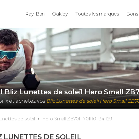
Ray-Ban
Oakley
Toutes les marques
Bons 
l Bliz Lunettes de soleil Hero Small ZB7
rix et achetez vos
Bliz Lunettes de soleil Hero Small ZB7
unettes de soleil
Hero Small ZB7011 701110 134-129
Z LUNETTES DE SOLEIL