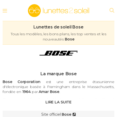
Lunettes de soleil Bose
Tous les modèles, les bons plans, les top ventes et les
nouveautés
Bose
La marque Bose
Bose Corporation
est une entreprise étasunienne
d'électronique basée à Framingham dans le Massachusetts,
fondée en
1964
par
Amar Bose
.
Bose se spécialise dans le développement, la construction et
la vente d'enceintes, de systèmes audio domestiques,
professionnels et embarqués (pour les automobiles et les
bateaux) haut de gamme, de technologies d'isolation
Site officiel
Bose