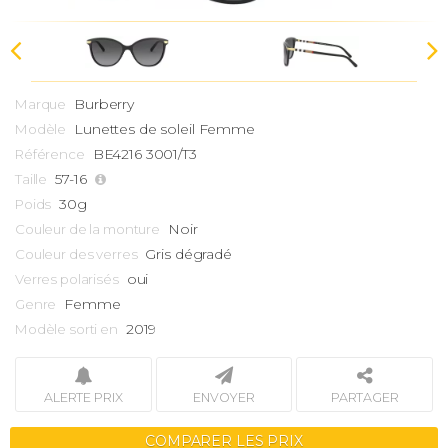
Burberry
Marque
Lunettes de soleil Femme
Modèle
BE4216 3001/T3
Référence
57-16
Taille
30g
Poids
Noir
Couleur de la monture
Gris dégradé
Couleur des verres
oui
Verres polarisés
Femme
Genre
2019
Modèle sorti en
ALERTE PRIX
ENVOYER
PARTAGER
COMPARER LES PRIX