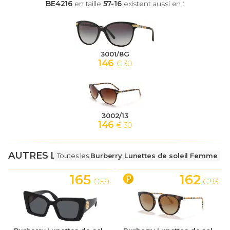
BE4216
en taille
57-16
existent aussi en :
3001/8G
146
€ 30
3002/13
146
€ 30
AUTRES LUNETTES
Toutes les
Burberry Lunettes de soleil Femme
165
162
€ 59
€ 93