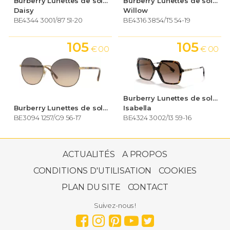
Burberry Lunettes de soleil Femme
Burberry Lunettes de soleil Femme
Daisy
Willow
BE4344 3001/87 51-20
BE4316 3854/T5 54-19
105
105
€ 00
€ 00
Burberry Lunettes de soleil Femme
Burberry Lunettes de soleil Femme
Isabella
BE3094 1257/G9 56-17
BE4324 3002/13 59-16
105
€ 00
ACTUALITÉS
A PROPOS
CONDITIONS D'UTILISATION
COOKIES
PLAN DU SITE
CONTACT
Suivez-nous !
Burberry Lunettes de soleil Femme
BE3094 1145/13 56-17