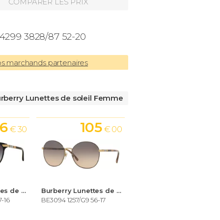
COMPARER LES PRIX
4299 3828/87 52-20
os marchands partenaires
rberry Lunettes de soleil Femme
46
105
€ 30
€ 00
Burberry Lunettes de soleil Femme
Burberry Lunettes de soleil Femme
7-16
BE3094 1257/G9 56-17