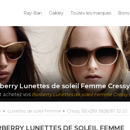
Ray-Ban
Oakley
Toutes les marques
Bons 
rberry Lunettes de soleil Femme Cress
t achetez vos
Burberry Lunettes de soleil Femme Cressy
y
Lunettes de soleil Femme
Cressy BE4299 3828/87 52-20
BERRY LUNETTES DE SOLEIL FEMME