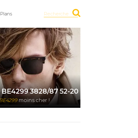
Plans
Recherche
y BE4299 3828/87 52-20
 BE4299
moins cher !