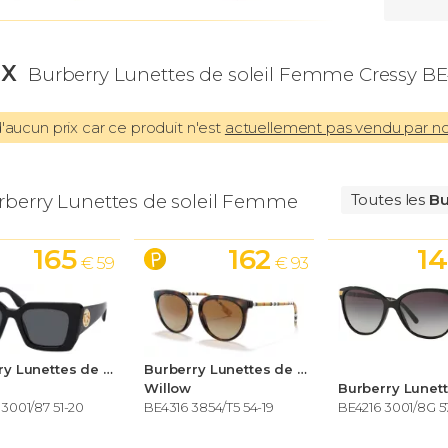
IX
Burberry Lunettes de soleil Femme Cressy BE
aucun prix car ce produit n'est
actuellement pas vendu par n
rberry Lunettes de soleil Femme
Toutes les
Bu
165
162
1
€ 59
€ 93
Burberry Lunettes de soleil Femme
Burberry Lunettes de soleil Femme
Willow
3001/87 51-20
BE4316 3854/T5 54-19
BE4216 3001/8G 5