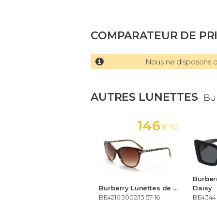
COMPARATEUR DE PR
Nous ne disposons d'
AUTRES LUNETTES
Bu
146
€ 30
Burberry Lunettes de soleil Femme
Daisy
BE4216 3002/13 57-16
BE4344 