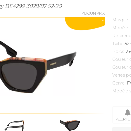
sy BE4299 3828/87 52-20
AUCUN PRIX
Marque
-
Modèle
Référen
52
Taille
3
Poids
Couleur 
Couleur 
Verres po
F
Genre
Modèle s
ALERTE 