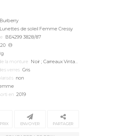
Burberry
Lunettes de soleil Femme
Cressy
BE4299 3828/87
ce
-20
8g
Noir ; Carreaux Vintage
de la monture
Gris
des verres
non
larisés
emme
2019
orti en
PRIX
ENVOYER
PARTAGER