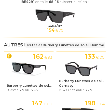
BE4291
en taille
68-16
existent aussi en :
3464/87
154
€ 70
AUTRES LUNETTES
Toutes les
Burberry Lunettes de soleil Homme
162
133
€ 93
€ 00
Burberry Lunettes de soleil Homme
Burberry Lunettes de soleil Homme
Carnaby
BE4293 3773/81 56-17
BE4337 3798/87 56-17
147
198
€ 00
€ 84