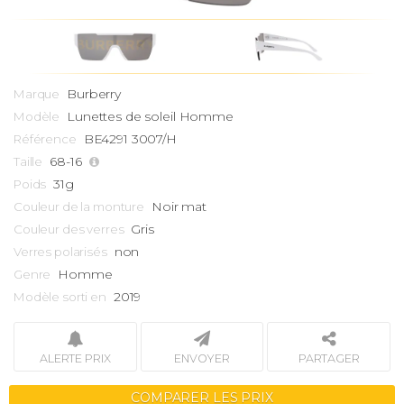
Burberry
Marque
Lunettes de soleil Homme
Modèle
BE4291 3007/H
Référence
68-16
Taille
31g
Poids
Noir mat
Couleur de la monture
Gris
Couleur des verres
non
Verres polarisés
Homme
Genre
2019
Modèle sorti en
ALERTE PRIX
ENVOYER
PARTAGER
COMPARER LES PRIX