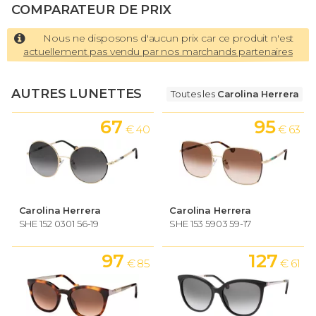
COMPARATEUR DE PRIX
Nous ne disposons d'aucun prix car ce produit n'est
actuellement pas vendu par nos marchands partenaires
AUTRES LUNETTES
Toutes les
Carolina Herrera
67
95
€ 40
€ 63
Carolina Herrera
Carolina Herrera
SHE 152 0301 56-19
SHE 153 5903 59-17
97
127
€ 85
€ 61