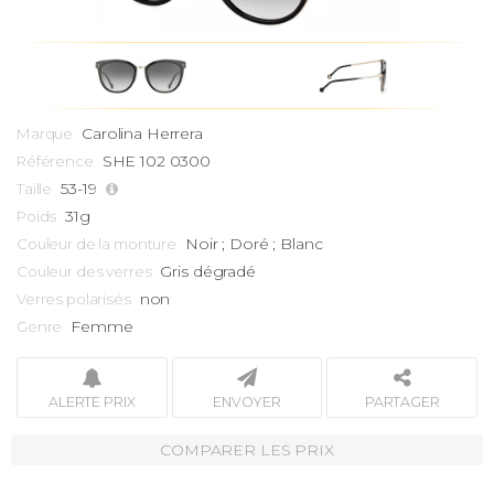
Carolina Herrera
Marque
SHE 102 0300
Référence
53-19
Taille
31g
Poids
Noir ; Doré ; Blanc
Couleur de la monture
Gris dégradé
Couleur des verres
non
Verres polarisés
Femme
Genre
ALERTE PRIX
ENVOYER
PARTAGER
COMPARER LES PRIX