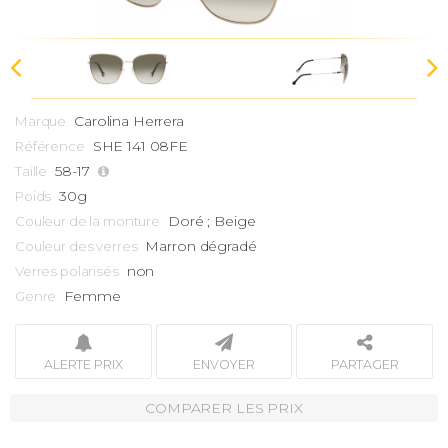
Carolina Herrera
Marque
SHE 141 08FE
Référence
58-17
Taille
30g
Poids
Doré ; Beige
Couleur de la monture
Marron dégradé
Couleur des verres
non
Verres polarisés
Femme
Genre
ALERTE PRIX
ENVOYER
PARTAGER
COMPARER LES PRIX