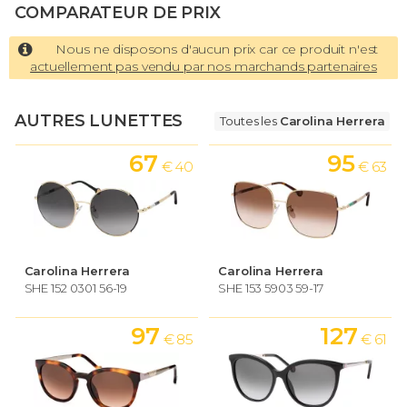
COMPARATEUR DE PRIX
Nous ne disposons d'aucun prix car ce produit n'est
actuellement pas vendu par nos marchands partenaires
AUTRES LUNETTES
Toutes les
Carolina Herrera
67
95
€ 40
€ 63
Carolina Herrera
Carolina Herrera
SHE 152 0301 56-19
SHE 153 5903 59-17
97
127
€ 85
€ 61