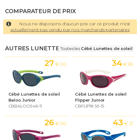
COMPARATEUR DE PRIX
Nous ne disposons d'aucun prix car ce produit n'est
actuellement pas vendu par nos marchands partenaires
AUTRES LUNETTES
Toutes les
Cébé Lunettes de soleil
27
34
€ 00
€ 99
Cébé Lunettes de soleil
Cébé Lunettes de soleil
Baloo Junior
Flipper Junior
CBBALOO5 46-11
CBFLIP18 50-15
26
43
€ 00
€ 21