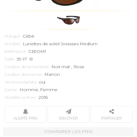
Cébé
Marque
Lunettes de soleil
Jorasses Medium
Modèle
CBJOM1
Référence
59-17
Taille
Noir mat ; Rose
Couleur de la monture
Marron
Couleur des verres
oui
Verres polarisés
Homme, Femme
Genre
2016
Modèle sorti en
ALERTE PRIX
ENVOYER
PARTAGER
COMPARER LES PRIX