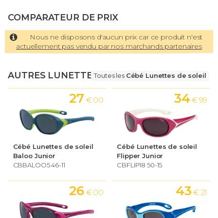
COMPARATEUR DE PRIX
Nous ne disposons d'aucun prix car ce produit n'est
actuellement pas vendu par nos marchands partenaires
AUTRES LUNETTES
Toutes les
Cébé Lunettes de soleil
27
34
€ 00
€ 99
Cébé Lunettes de soleil
Cébé Lunettes de soleil
Baloo Junior
Flipper Junior
CBBALOO5 46-11
CBFLIP18 50-15
26
43
€ 00
€ 21