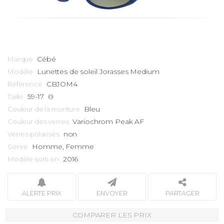
Cébé
Marque
Lunettes de soleil
Jorasses Medium
Modèle
CBJOM4
Référence
59-17
Taille
Bleu
Couleur de la monture
Variochrom Peak AF
Couleur des verres
non
Verres polarisés
Homme, Femme
Genre
2016
Modèle sorti en
ALERTE PRIX
ENVOYER
PARTAGER
COMPARER LES PRIX