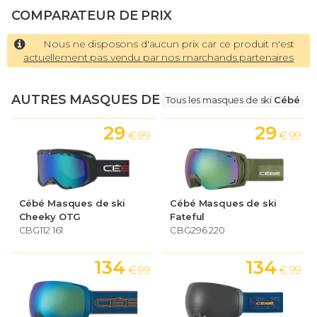
COMPARATEUR DE PRIX
Nous ne disposons d'aucun prix car ce produit n'est
actuellement pas vendu par nos marchands partenaires
AUTRES MASQUES DE SKI
Tous les masques de ski
Cébé
29
29
€ 99
€ 99
Cébé Masques de ski
Cébé Masques de ski
Cheeky OTG
Fateful
CBG112 161
CBG296 220
134
134
€ 99
€ 99