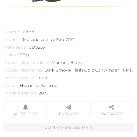
Cébé
Marque
Masques de ski
Exo OTG
Modèle
CBG255
Référence
188g
Poids
Marron ; Blanc
Couleur de la monture
Dark Smoke Flash Gold C3 / Amber Fl. Mirr. C1
Couleur des verres
non
Verres polarisés
Homme, Femme
Genre
2019
Modèle sorti en
ALERTE PRIX
ENVOYER
PARTAGER
COMPARER LES PRIX