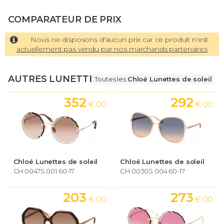
COMPARATEUR DE PRIX
Nous ne disposons d'aucun prix car ce produit n'est
actuellement pas vendu par nos marchands partenaires
AUTRES LUNETTES
Toutes les
Chloé Lunettes de soleil
352
292
€ 00
€ 00
Chloé Lunettes de soleil
Chloé Lunettes de soleil
CH 0047S 001 60-17
CH 0030S 004 60-17
203
273
€ 00
€ 00