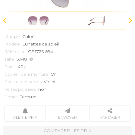
Chloé
Marque
Lunettes de soleil
Modèle
CE 172S 894
Référence
59-18
Taille
40g
Poids
Or
Couleur de la monture
Violet
Couleur des verres
non
Verres polarisés
Femme
Genre
ALERTE PRIX
ENVOYER
PARTAGER
COMPARER LES PRIX