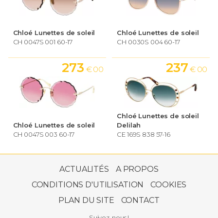
Chloé Lunettes de soleil
Chloé Lunettes de soleil
CH 0047S 001 60-17
CH 0030S 004 60-17
273
237
€ 00
€ 00
Chloé Lunettes de soleil
Chloé Lunettes de soleil
Delilah
CH 0047S 003 60-17
CE 169S 838 57-16
273
€ 00
ACTUALITÉS
A PROPOS
CONDITIONS D'UTILISATION
COOKIES
PLAN DU SITE
CONTACT
Chloé Lunettes de soleil
Suivez-nous !