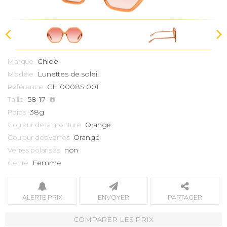
Chloé
Marque
Lunettes de soleil
Modèle
CH 0008S 001
Référence
58-17
Taille
38g
Poids
Orange
Couleur de la monture
Orange
Couleur des verres
non
Verres polarisés
Femme
Genre
ALERTE PRIX
ENVOYER
PARTAGER
COMPARER LES PRIX