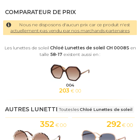
COMPARATEUR DE PRIX
Nous ne disposons d'aucun prix car ce produit n'est
actuellement pas vendu par nos marchands partenaires
Les lunettes de soleil
Chloé Lunettes de soleil CH 0008S
en
taille
58-17
existent aussi en :
004
203
€ 00
AUTRES LUNETTES
Toutes les
Chloé Lunettes de soleil
352
292
€ 00
€ 00