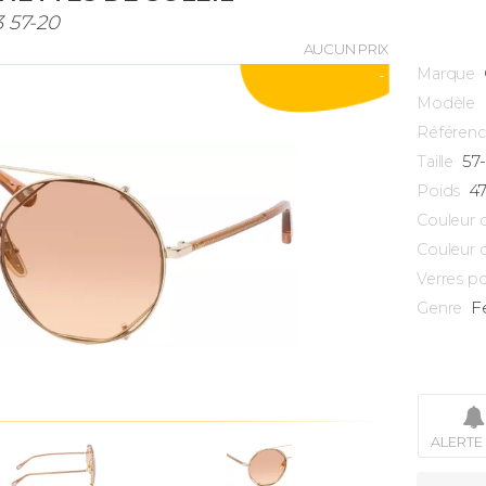
 57-20
AUCUN PRIX
Marque
-
Modèle
Référen
57
Taille
4
Poids
Couleur 
Couleur 
Verres po
F
Genre
ALERTE 