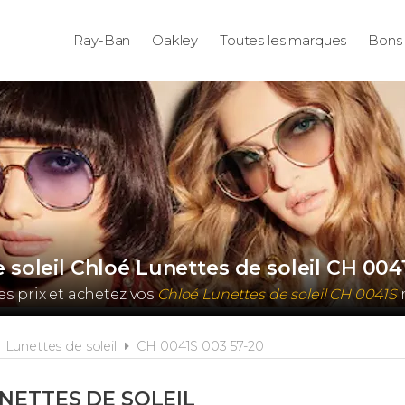
Ray-Ban
Oakley
Toutes les marques
Bons 
 soleil Chloé Lunettes de soleil CH 004
s prix et achetez vos
Chloé Lunettes de soleil CH 0041S
Lunettes de soleil
CH 0041S 003 57-20
NETTES DE SOLEIL