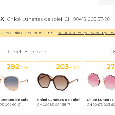
IX
Chloé Lunettes de soleil CH 0041S 003 57-20
aucun prix car ce produit n'est
actuellement pas vendu par n
oé Lunettes de soleil
T
292
203
27
€ 00
€ 00
unettes de soleil
Chloé Lunettes de soleil
Chloé Lunettes 
0S 004 60-17
CH 0008S 004 58-17
CH 0047S 003 60