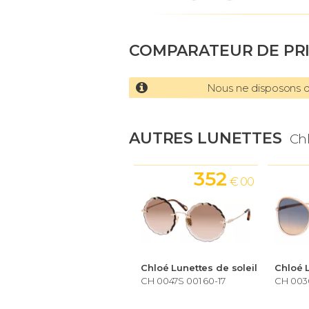
COMPARATEUR DE PR
Nous ne disposons d'
AUTRES LUNETTES
Chl
352
€ 00
Chloé Lunettes de soleil
Chloé L
CH 0047S 001 60-17
CH 003