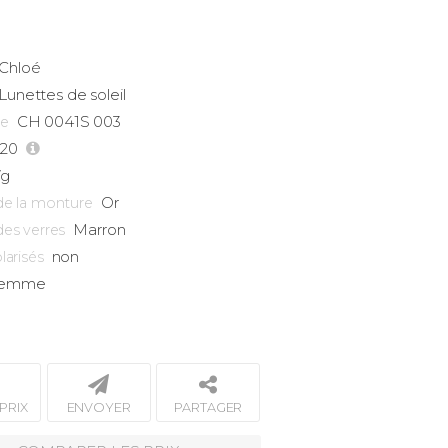
Chloé
Lunettes de soleil
CH 0041S 003
ce
-20
7g
Or
de la monture
Marron
des verres
non
larisés
emme
PRIX
ENVOYER
PARTAGER