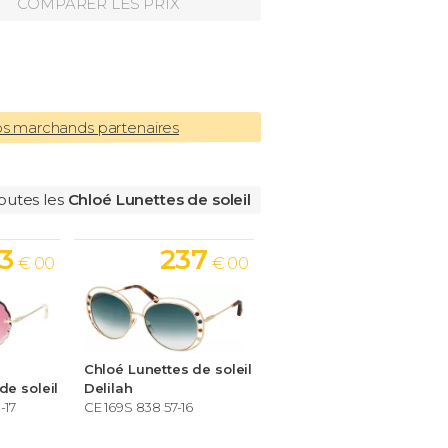
COMPARER LES PRIX
os marchands partenaires
outes les
Chloé Lunettes de soleil
3
237
€ 00
€ 00
Chloé Lunettes de soleil
de soleil
Delilah
-17
CE 169S 838 57-16