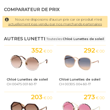
COMPARATEUR DE PRIX
Nous ne disposons d'aucun prix car ce produit n'est
actuellement pas vendu par nos marchands partenaires
AUTRES LUNETTES
Toutes les
Chloé Lunettes de soleil
352
292
€ 00
€ 00
Chloé Lunettes de soleil
Chloé Lunettes de soleil
CH 0047S 001 60-17
CH 0030S 004 60-17
203
273
€ 00
€ 00