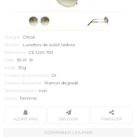
Chloé
Marque
Lunettes de soleil
Isidora
Modèle
CE 122S 750
Référence
59-19
Taille
39g
Poids
Or
Couleur de la monture
Marron dégradé
Couleur des verres
non
Verres polarisés
Femme
Genre
ALERTE PRIX
ENVOYER
PARTAGER
COMPARER LES PRIX