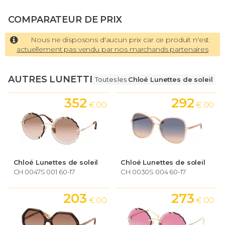
COMPARATEUR DE PRIX
Nous ne disposons d'aucun prix car ce produit n'est
actuellement pas vendu par nos marchands partenaires
AUTRES LUNETTES
Toutes les
Chloé Lunettes de soleil
352
292
€ 00
€ 00
Chloé Lunettes de soleil
Chloé Lunettes de soleil
CH 0047S 001 60-17
CH 0030S 004 60-17
203
273
€ 00
€ 00