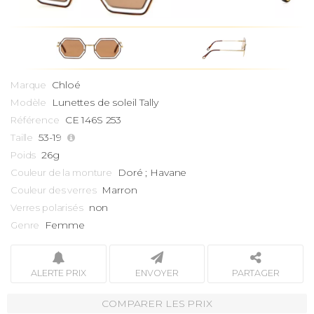
Chloé
Marque
Lunettes de soleil
Tally
Modèle
CE 146S 253
Référence
53-19
Taille
26g
Poids
Doré ; Havane
Couleur de la monture
Marron
Couleur des verres
non
Verres polarisés
Femme
Genre
ALERTE PRIX
ENVOYER
PARTAGER
COMPARER LES PRIX