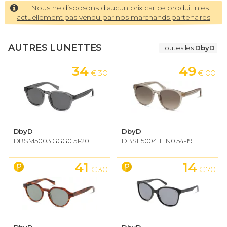
Nous ne disposons d'aucun prix car ce produit n'est
actuellement pas vendu par nos marchands partenaires
AUTRES LUNETTES
Toutes les
DbyD
34
49
€ 30
€ 00
DbyD
DbyD
DBSM5003 GGG0 51-20
DBSF5004 TTN0 54-19
41
14
€ 30
€ 70