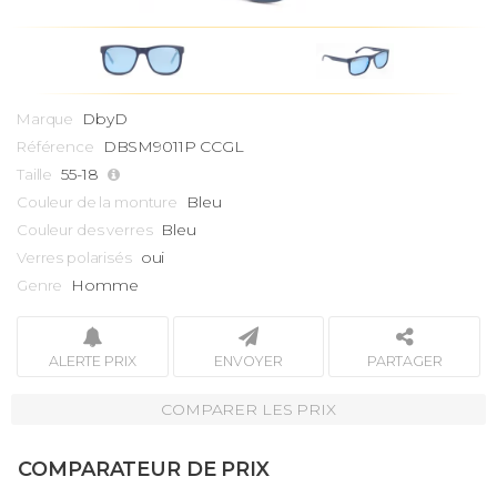
DbyD
Marque
DBSM9011P CCGL
Référence
55-18
Taille
Bleu
Couleur de la monture
Bleu
Couleur des verres
oui
Verres polarisés
Homme
Genre
ALERTE PRIX
ENVOYER
PARTAGER
COMPARER LES PRIX
COMPARATEUR DE PRIX