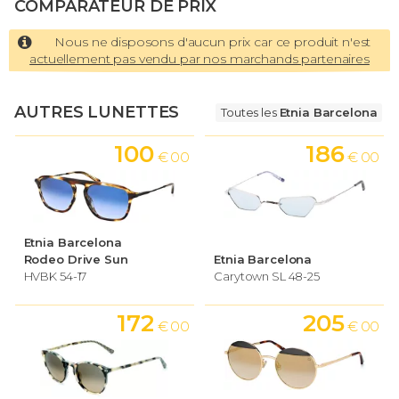
COMPARATEUR DE PRIX
Nous ne disposons d'aucun prix car ce produit n'est
actuellement pas vendu par nos marchands partenaires
AUTRES LUNETTES
Toutes les
Etnia Barcelona
100
186
€ 00
€ 00
Etnia Barcelona
Rodeo Drive Sun
Etnia Barcelona
HVBK 54-17
Carytown SL 48-25
172
205
€ 00
€ 00