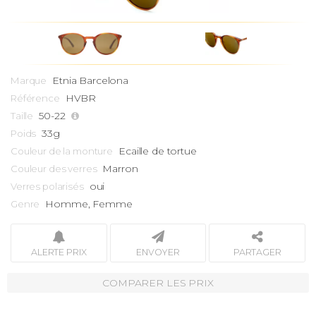
Etnia Barcelona
Marque
HVBR
Référence
50-22
Taille
33g
Poids
Ecaille de tortue
Couleur de la monture
Marron
Couleur des verres
oui
Verres polarisés
Homme, Femme
Genre
ALERTE PRIX
ENVOYER
PARTAGER
COMPARER LES PRIX