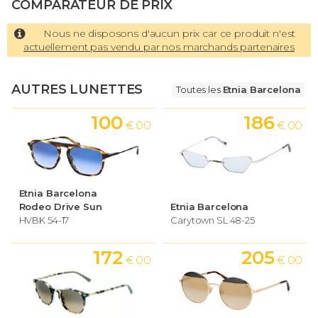
COMPARATEUR DE PRIX
Nous ne disposons d'aucun prix car ce produit n'est
actuellement pas vendu par nos marchands partenaires
AUTRES LUNETTES
Toutes les
Etnia Barcelona
100
186
€ 00
€ 00
Etnia Barcelona
Rodeo Drive Sun
Etnia Barcelona
HVBK 54-17
Carytown SL 48-25
172
205
€ 00
€ 00