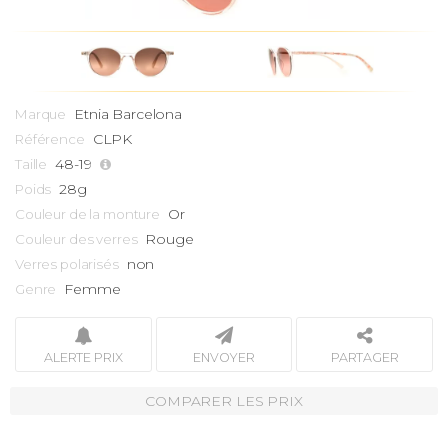
Etnia Barcelona
Marque
CLPK
Référence
48-19
Taille
28g
Poids
Or
Couleur de la monture
Rouge
Couleur des verres
non
Verres polarisés
Femme
Genre
ALERTE PRIX
ENVOYER
PARTAGER
COMPARER LES PRIX