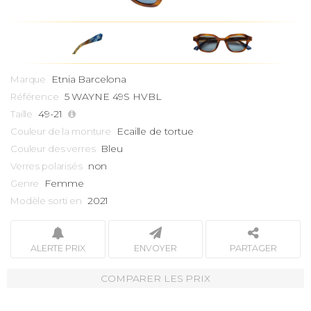
Etnia Barcelona
Marque
5 WAYNE 49S HVBL
Référence
49-21
Taille
Ecaille de tortue
Couleur de la monture
Bleu
Couleur des verres
non
Verres polarisés
Femme
Genre
2021
Modèle sorti en
ALERTE PRIX
ENVOYER
PARTAGER
COMPARER LES PRIX