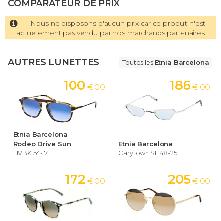
COMPARATEUR DE PRIX
Nous ne disposons d'aucun prix car ce produit n'est
actuellement pas vendu par nos marchands partenaires
AUTRES LUNETTES
Toutes les
Etnia Barcelona
100
186
€ 00
€ 00
Etnia Barcelona
Rodeo Drive Sun
Etnia Barcelona
HVBK 54-17
Carytown SL 48-25
172
205
€ 00
€ 00