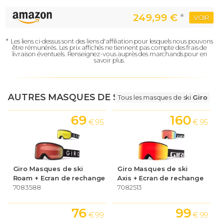
249,99 €
*
VOIR
*
Les liens ci-dessus sont des liens d'affiliation pour lesquels nous pouvons
être rémunérés.
Les prix affichés ne tiennent pas compte des frais de
livraison éventuels.
Renseignez-vous auprès des marchands pour en
savoir plus.
AUTRES MASQUES DE SKI
Tous les masques de ski
Giro
69
160
€ 95
€ 95
Giro Masques de ski
Giro Masques de ski
Roam + Ecran de rechange
Axis + Ecran de rechange
7083588
7082513
76
99
€ 99
€ 99