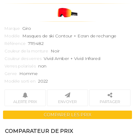
Giro
Marque
Masques de ski
Contour + Ecran de rechange
Modèle
7119482
Référence
Noir
Couleur de la monture
Vivid Amber + Vivid Infrared
Couleur des verres
non
Verres polarisés
Homme
Genre
2022
Modèle sorti en
ALERTE PRIX
ENVOYER
PARTAGER
COMPARER LES PRIX
COMPARATEUR DE PRIX