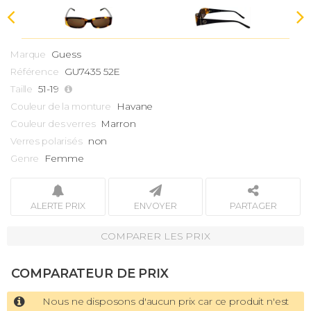
Guess
Marque
GU7435 52E
Référence
51-19
Taille
Havane
Couleur de la monture
Marron
Couleur des verres
non
Verres polarisés
Femme
Genre
ALERTE PRIX
ENVOYER
PARTAGER
COMPARER LES PRIX
COMPARATEUR DE PRIX
Nous ne disposons d'aucun prix car ce produit n'est