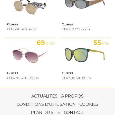
Guess
Guess
GU7606 32G 57-18
GU7259 C95 55-16
69
55
€ 20
€ 51
Guess
Guess
GU7470-S 28E 60-13
GU7308 S18 60-16
57
€ 50
ACTUALITÉS
A PROPOS
CONDITIONS D'UTILISATION
COOKIES
PLAN DU SITE
CONTACT