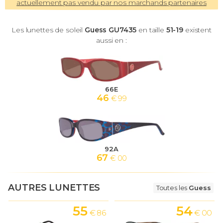
actuellement pas vendu par nos marchands partenaires
Les lunettes de soleil
Guess GU7435
en taille
51-19
existent
aussi en :
66E
46
€ 99
92A
67
€ 00
AUTRES LUNETTES
Toutes les
Guess
55
54
€ 86
€ 00