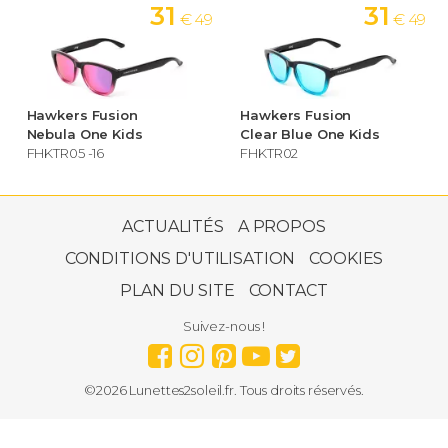
Pillow
31
31
€ 49
€ 49
Cat eye
Papillon
Masque
Clubmaster
Carrée
Hawkers Fusion
Hawkers Fusion
Aviateur
Nebula One Kids
Clear Blue One Kids
FHKTR05 -16
FHKTR02
Ovale
Rectangle
Ronde
Géométrique
ACTUALITÉS
A PROPOS
Genre
CONDITIONS D'UTILISATION
COOKIES
Homme
Femme
Enfant
PLAN DU SITE
CONTACT
Couleur de la monture
Suivez-nous !
Couleur des verres
©2026 Lunettes2soleil.fr. Tous droits réservés.
Type de verres
Verre polarisé