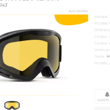
5143
AUCUN PRIX
Marque
-
Modèle
Référen
Couleur 
Couleur 
Verres po
H
Genre
Modèle s
ALERTE 