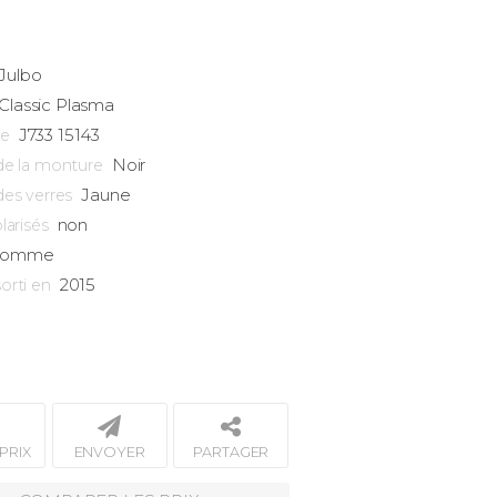
Julbo
Classic
Plasma
J733 15143
ce
Noir
de la monture
Jaune
des verres
non
larisés
omme
2015
orti en
PRIX
ENVOYER
PARTAGER