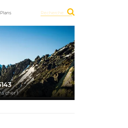
Plans
Recherche
5143
s cher !