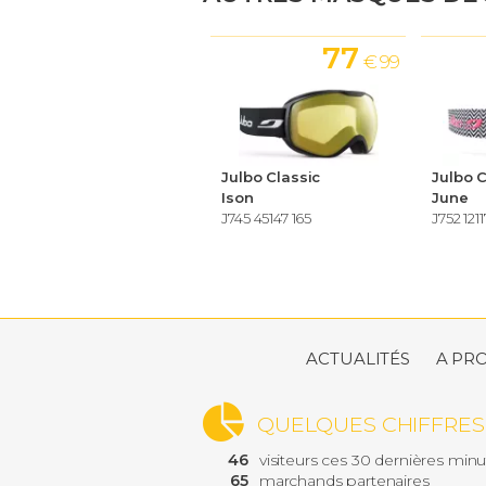
77
€ 99
Julbo Classic
Julbo C
Ison
June
J745 45147 165
J752 1211
ACTUALITÉS
A PR
QUELQUES CHIFFRES
46
visiteurs ces 30 dernières min
65
marchands partenaires