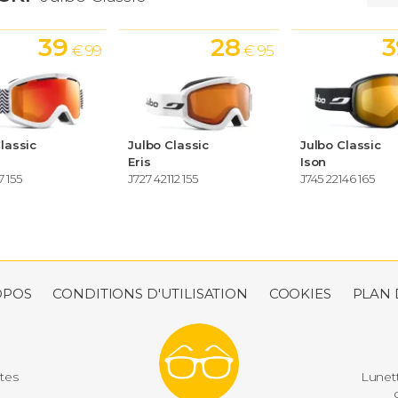
39
28
3
€ 99
€ 95
lassic
Julbo Classic
Julbo Classic
Eris
Ison
7 155
J727 42112 155
J745 22146 165
OPOS
CONDITIONS D'UTILISATION
COOKIES
PLAN 
utes
Lunett
d