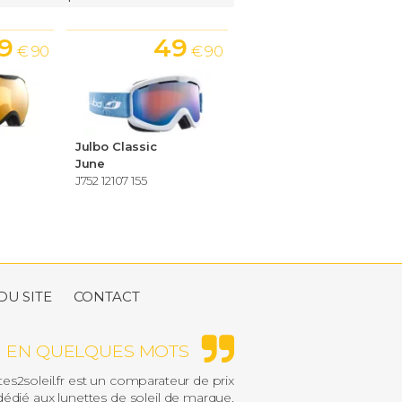
9
49
€ 90
€ 90
Julbo Classic
June
J752 12107 155
DU SITE
CONTACT
EN QUELQUES MOTS
es2soleil.fr est un comparateur de prix
édié aux lunettes de soleil de marque.