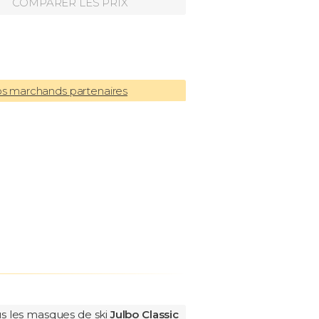
COMPARER LES PRIX
os marchands partenaires
s les masques de ski
Julbo Classic