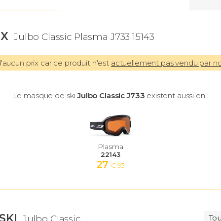
IX
Julbo Classic Plasma J733 15143
aucun prix car ce produit n'est
actuellement pas vendu par n
Le masque de ski
Julbo Classic J733
existent aussi en :
Plasma
22143
27
€ 93
SKI
Julbo Classic
Tou