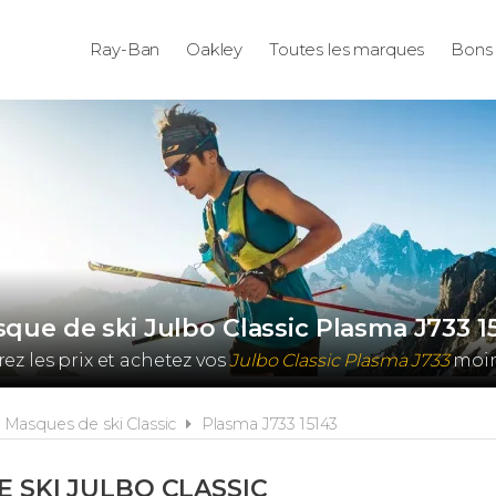
Ray-Ban
Oakley
Toutes les marques
Bons 
que de ski Julbo Classic Plasma J733 1
z les prix et achetez vos
Julbo Classic Plasma J733
moin
Masques de ski Classic
Plasma J733 15143
 SKI JULBO CLASSIC