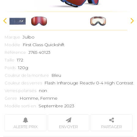
Julbo
Marque
First Class
Quickshift
Modèle
J765 40123
Référence
172
Taille
120g
Poids
Bleu
Couleur de la monture
Flash Infrarouge Reactiv 0-4 High Contrast
Couleur des verres
non
Verres polarisés
Homme, Femme
Genre
Septembre 2023
Modèle sorti en
ALERTE PRIX
ENVOYER
PARTAGER