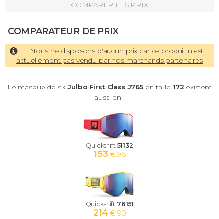
COMPARER LES PRIX
COMPARATEUR DE PRIX
Nous ne disposons d'aucun prix car ce produit n'est
actuellement pas vendu par nos marchands partenaires
Le masque de ski
Julbo First Class J765
en taille
172
existent
aussi en :
Quickshift
51132
153
€ 96
Quickshift
76151
214
€ 90