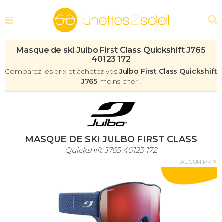
Masque de ski Julbo First Class Quickshift J765
40123 172
Comparez les prix et achetez vos
Julbo First Class Quickshift
J765
moins cher !
MASQUE DE SKI JULBO FIRST CLASS
Quickshift J765 40123 172
AUCUN PRIX
-