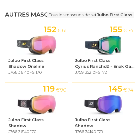
AUTRES MASQUES DE SKI
Tous les masques de ski
Julbo First Class
152
155
€ 61
€ 74
Julbo First Class
Julbo First Class
Shadow Oneline
Cyrius Rancho2 - Enak Gavaggio
J766 36140FS 170
J759 35210FS 172
119
145
€ 90
€ 74
Julbo First Class
Julbo First Class
Shadow
Shadow
J766 36140 170
J766 34140 170