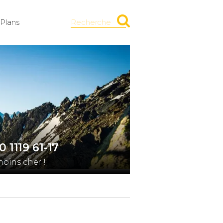
Plans
Recherche
1119 61-17
oins cher !