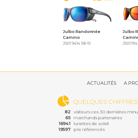
Julbo Randonnée
Julbo 
Camino
Camin
J501 9414 58-15
J501 1114
ACTUALITÉS
A PR
QUELQUES CHIFFRES
82
visiteurs ces 30 dernières min
65
marchands partenaires
16941
lunettes de soleil
19597
prix référencés