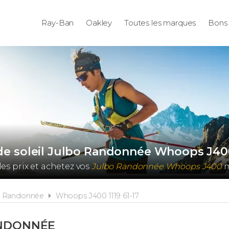
Ray-Ban
Oakley
Toutes les marques
Bons 
de soleil Julbo Randonnée Whoops J400 
es prix et achetez vos
Julbo Randonnée Whoops J400
m
Randonnée
Whoops J400 1119 61-17
NDONNÉE