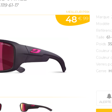
19 61-17
MEILLEUR PRIX
48
Marque
€ 99
Modèle
Référen
61
Taille
3
Poids
Couleur 
Couleur 
Verres po
H
Genre
ALERTE 