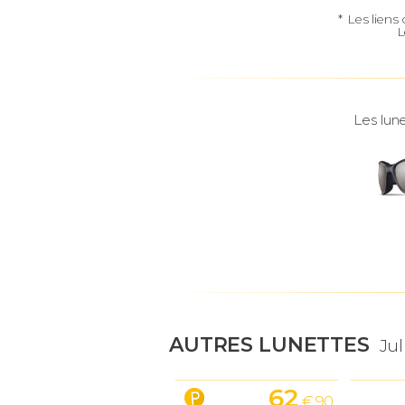
*
Les liens
L
Les lune
AUTRES LUNETTES
Ju
62
€ 90