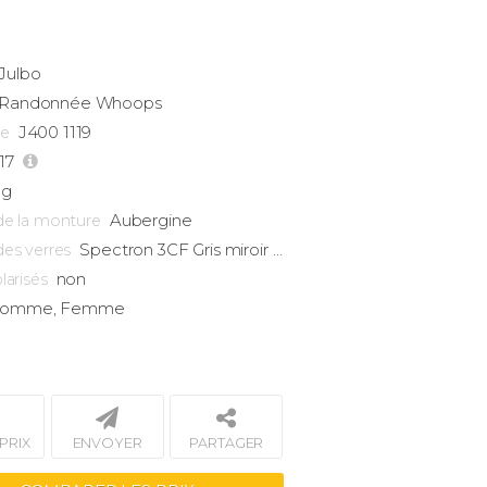
Julbo
Randonnée
Whoops
J400 1119
ce
-17
5g
Aubergine
de la monture
Spectron 3CF Gris miroir rose
des verres
non
larisés
omme, Femme
PRIX
ENVOYER
PARTAGER