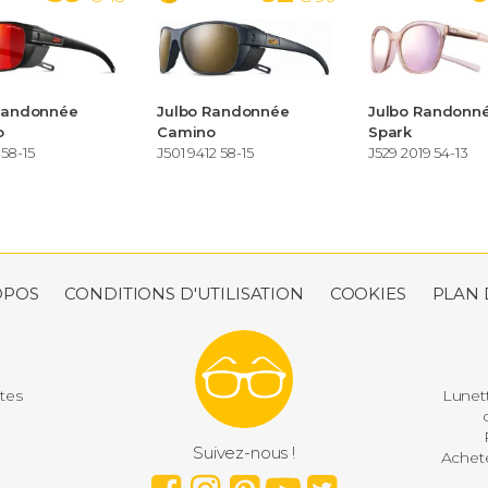
Randonnée
Julbo Randonnée
Julbo Randonn
o
Camino
Spark
 58-15
J501 9412 58-15
J529 2019 54-13
OPOS
CONDITIONS D'UTILISATION
COOKIES
PLAN 
utes
Lunett
d
P
Suivez-nous !
Achete