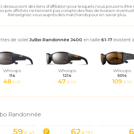
 ci-dessus sont des liens d'affiliation pour lesquels nous pouvons êtr
es prix affichés ne tiennent pas compte des frais de livraison éventuel
Renseignez-vous auprès des marchands pour en savoir plus.
ttes de soleil
Julbo Randonnée J400
en taille
61-17
existent a
Whoops
Whoops
Whoops
114
1214
5014
48
47
109
€ 99
€ 90
€ 90
lbo Randonnée
59
62
6
€ 43
€ 90