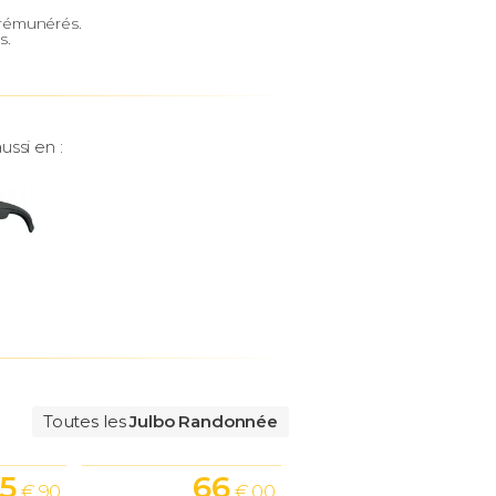
e rémunérés.
s.
ussi en :
Toutes les
Julbo Randonnée
5
66
€ 90
€ 00