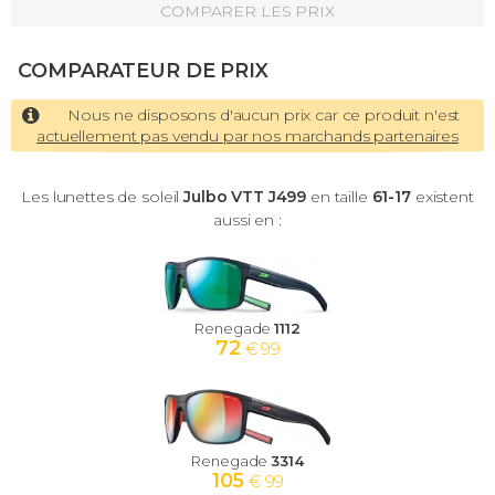
COMPARER LES PRIX
COMPARATEUR DE PRIX
Nous ne disposons d'aucun prix car ce produit n'est
actuellement pas vendu par nos marchands partenaires
Les lunettes de soleil
Julbo VTT J499
en taille
61-17
existent
aussi en :
Renegade
1112
72
€ 99
Renegade
3314
105
€ 99