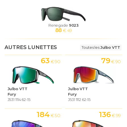
Renegade
9023
88
€ 49
AUTRES LUNETTES
Toutes les
Julbo VTT
63
79
€ 90
€ 90
Julbo VTT
Julbo VTT
Fury
Fury
J531 1114 62-15
J531 1112 62-15
184
136
€ 50
€ 99