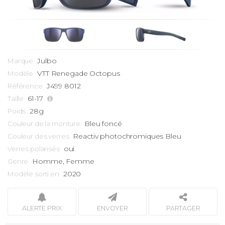
Julbo
Marque
VTT
Renegade Octopus
Modèle
J499 8012
Référence
61-17
Taille
28g
Poids
Bleu foncé
Couleur de la monture
Reactiv photochromiques Bleu
Couleur des verres
oui
Verres polarisés
Homme, Femme
Genre
2020
Modèle sorti en
ALERTE PRIX
ENVOYER
PARTAGER