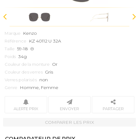
Kenzo
Marque
KZ 40112 U 32A
Référence
59-18
Taille
34g
Poids
Or
Couleur de la monture
Gris
Couleur des verres
non
Verres polarisés
Homme, Femme
Genre
ALERTE PRIX
ENVOYER
PARTAGER
COMPARER LES PRIX