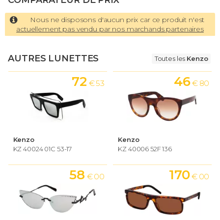
COMPARATEUR DE PRIX
Nous ne disposons d'aucun prix car ce produit n'est
actuellement pas vendu par nos marchands partenaires
AUTRES LUNETTES
Toutes les
Kenzo
72
46
€ 53
€ 80
Kenzo
Kenzo
KZ 40024 01C 53-17
KZ 40006 52F 136
58
170
€ 00
€ 00