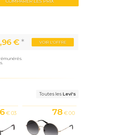
COMPARER LES PRIX
,96 €
*
VOIR
L'OFFRE
e rémunérés.
s.
Toutes les
Levi's
6
78
€ 03
€ 00