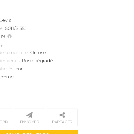
Levi's
5011/S 35J
ce
-19
8g
Or rose
de la monture
Rose dégradé
des verres
non
larisés
emme
PRIX
ENVOYER
PARTAGER