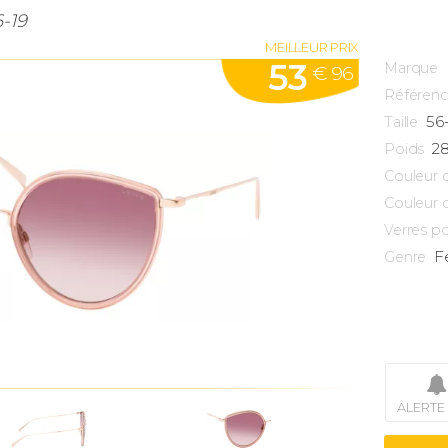
6-19
MEILLEUR PRIX
53
Marque
€ 96
Référen
56
Taille
2
Poids
Couleur 
Couleur 
Verres po
F
Genre
ALERTE 