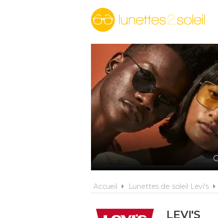
C
Accueil
Lunettes de soleil Levi's
LEVI'S