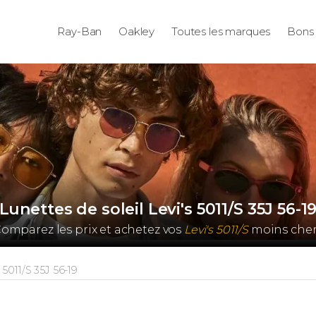
Ray-Ban
Oakley
Toutes les marques
Bons 
Lunettes de soleil Levi's 5011/S 35J 56-1
omparez les prix et achetez vos
Levi's 5011/S
moins cher
5011/S 35J 56-19