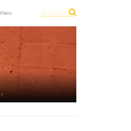
Plans
Recherche
9
 !