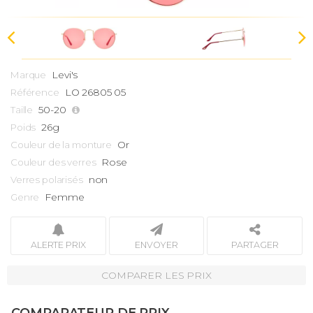
Levi's
Marque
LO 26805 05
Référence
50-20
Taille
26g
Poids
Or
Couleur de la monture
Rose
Couleur des verres
non
Verres polarisés
Femme
Genre
ALERTE PRIX
ENVOYER
PARTAGER
COMPARER LES PRIX