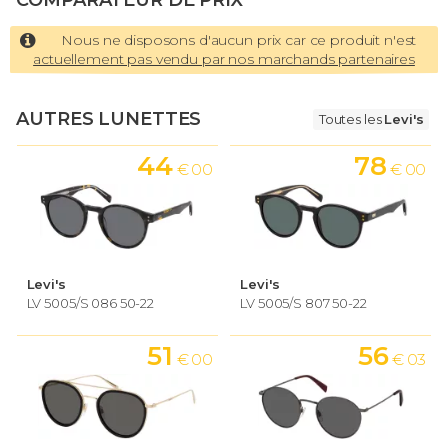
COMPARATEUR DE PRIX
Nous ne disposons d'aucun prix car ce produit n'est
actuellement pas vendu par nos marchands partenaires
AUTRES LUNETTES
Toutes les
Levi's
44
78
€ 00
€ 00
Levi's
Levi's
LV 5005/S 086 50-22
LV 5005/S 807 50-22
51
56
€ 00
€ 03