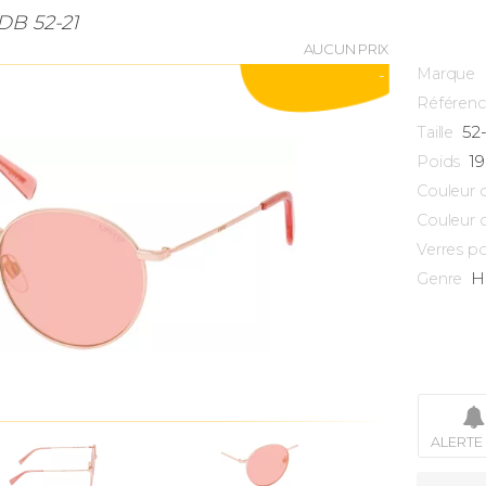
DB 52-21
AUCUN PRIX
Marque
-
Référen
52
Taille
1
Poids
Couleur 
Couleur 
Verres po
H
Genre
ALERTE 