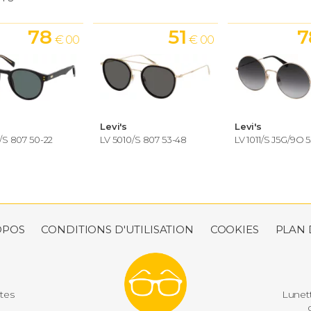
78
51
7
€ 00
€ 00
Levi's
Levi's
/S 807 50-22
LV 5010/S 807 53-48
LV 1011/S J5G/9O 
OPOS
CONDITIONS D'UTILISATION
COOKIES
PLAN 
utes
Lunett
d