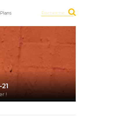
Plans
Recherche
-21
r !