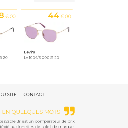
8
44
€ 00
€ 00
Levi's
55-20
LV 1004/S 000 51-20
DU SITE
CONTACT
EN QUELQUES MOTS
es2soleil.fr est un comparateur de prix
édié aux lunettes de soleil de marque.