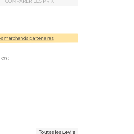
COMPARER LES PRIX
os marchands partenaires
 en :
Toutes les
Levi's