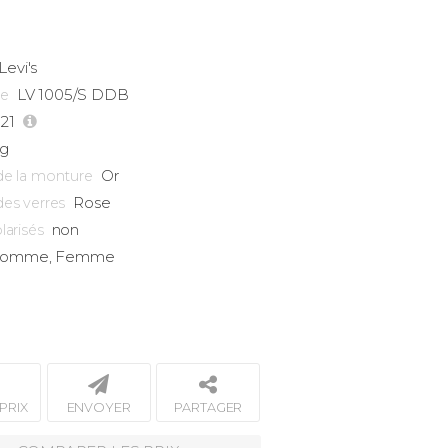
Levi's
LV 1005/S DDB
ce
-21
9g
Or
de la monture
Rose
des verres
non
larisés
omme, Femme
PRIX
ENVOYER
PARTAGER