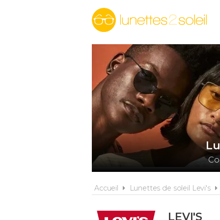
Lu
Co
Accueil
Lunettes de soleil Levi's
LEVI'S