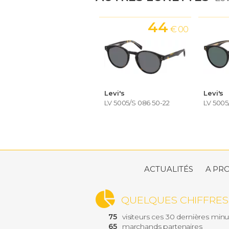
44
€ 00
Levi's
Levi's
LV 5005/S 086 50-22
LV 5005
ACTUALITÉS
A PR
QUELQUES CHIFFRES
75
visiteurs ces 30 dernières min
65
marchands partenaires