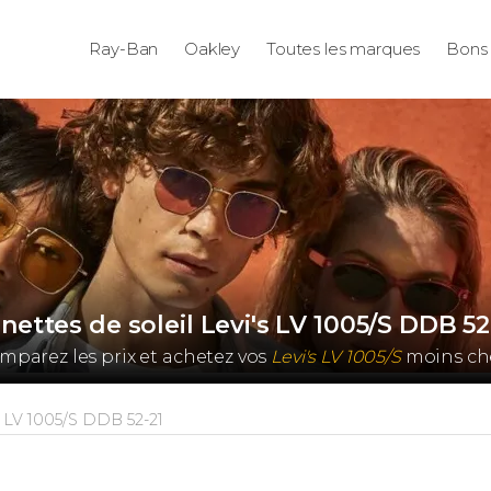
Ray-Ban
Oakley
Toutes les marques
Bons 
nettes de soleil Levi's LV 1005/S DDB 52
mparez les prix et achetez vos
Levi's LV 1005/S
moins che
LV 1005/S DDB 52-21