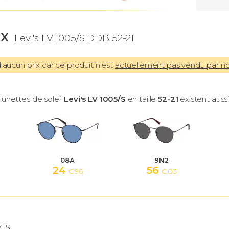
IX
Levi's LV 1005/S DDB 52-21
aucun prix car ce produit n'est
actuellement pas vendu par n
lunettes de soleil
Levi's LV 1005/S
en taille
52-21
existent aussi
08A
9N2
24
56
€ 96
€ 03
i's