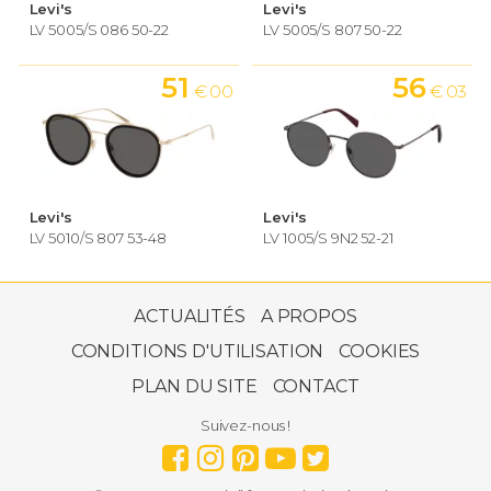
Levi's
Levi's
LV 5005/S 086 50-22
LV 5005/S 807 50-22
51
56
€ 00
€ 03
Levi's
Levi's
LV 5010/S 807 53-48
LV 1005/S 9N2 52-21
44
€ 00
ACTUALITÉS
A PROPOS
CONDITIONS D'UTILISATION
COOKIES
PLAN DU SITE
CONTACT
Levi's
Suivez-nous !
LV 1011/S J5G/9O 55-20