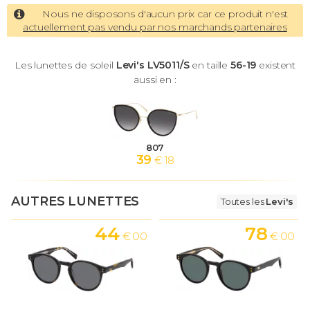
Nous ne disposons d'aucun prix car ce produit n'est
actuellement pas vendu par nos marchands partenaires
Les lunettes de soleil
Levi's LV5011/S
en taille
56-19
existent
aussi en :
807
39
€ 18
AUTRES LUNETTES
Toutes les
Levi's
44
78
€ 00
€ 00