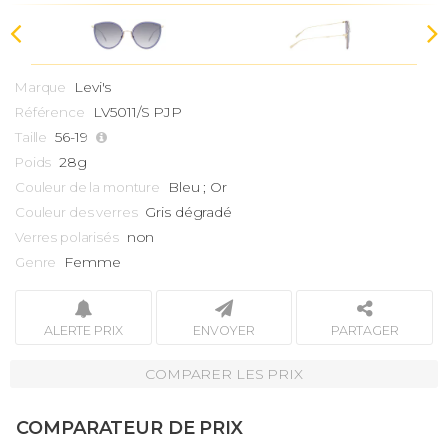
Levi's
Marque
LV5011/S PJP
Référence
56-19
Taille
28g
Poids
Bleu ; Or
Couleur de la monture
Gris dégradé
Couleur des verres
non
Verres polarisés
Femme
Genre
ALERTE PRIX
ENVOYER
PARTAGER
COMPARER LES PRIX
COMPARATEUR DE PRIX