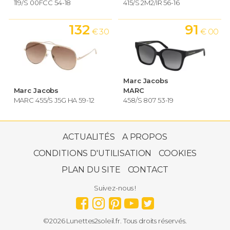
119/S 00FCC 54-18
415/S 2M2/IR 56-16
132
91
€ 30
€ 00
Marc Jacobs
Marc Jacobs
MARC
MARC 455/S J5G HA 59-12
458/S 807 53-19
92
€ 01
ACTUALITÉS
A PROPOS
CONDITIONS D'UTILISATION
COOKIES
PLAN DU SITE
CONTACT
Marc Jacobs
Suivez-nous !
MARC 458/S 09Q 53-19
©2026 Lunettes2soleil.fr. Tous droits réservés.