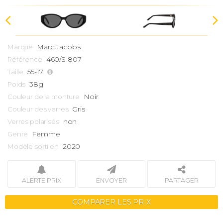
Marc Jacobs
Marque
460/S 807
Référence
55-17
Taille
38g
Poids
Noir
Couleur de la monture
Gris
Couleur des verres
non
Verres polarisés
Femme
Genre
2020
Modèle sorti en
ALERTE PRIX
ENVOYER
PARTAGER
COMPARER LES PRIX