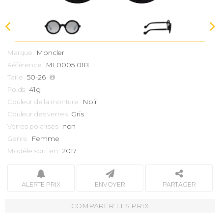
Moncler
Marque
ML0005 01B
Référence
50-26
Taille
41g
Poids
Noir
Couleur de la monture
Gris
Couleur des verres
non
Verres polarisés
Femme
Genre
2017
Modèle sorti en
ALERTE PRIX
ENVOYER
PARTAGER
COMPARER LES PRIX