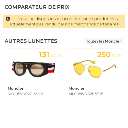
COMPARATEUR DE PRIX
Nous ne disposons d'aucun prix car ce produit n'est
actuellement pas vendu par nos marchands partenaires
AUTRES LUNETTES
Toutes les
Moncler
131
250
€ 00
€ 00
Moncler
Moncler
ML0051/S 92C 55-26
ML0056/S 32E 57-15