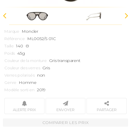
Moncler
Marque
ML0052/S 01C
Référence
140
Taille
45g
Poids
Gris transparent
Couleur de la monture
Gris
Couleur des verres
non
Verres polarisés
Homme
Genre
2019
Modèle sorti en
ALERTE PRIX
ENVOYER
PARTAGER
COMPARER LES PRIX