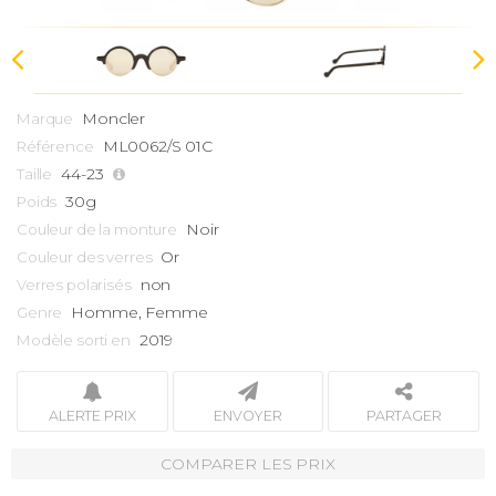
Moncler
Marque
ML0062/S 01C
Référence
44-23
Taille
30g
Poids
Noir
Couleur de la monture
Or
Couleur des verres
non
Verres polarisés
Homme, Femme
Genre
2019
Modèle sorti en
ALERTE PRIX
ENVOYER
PARTAGER
COMPARER LES PRIX