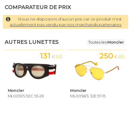
COMPARATEUR DE PRIX
Nous ne disposons d'aucun prix car ce produit n'est
actuellement pas vendu par nos marchands partenaires
AUTRES LUNETTES
Toutes les
Moncler
131
250
€ 00
€ 00
Moncler
Moncler
ML0051/S 92C 55-26
ML0056/S 32E 57-15