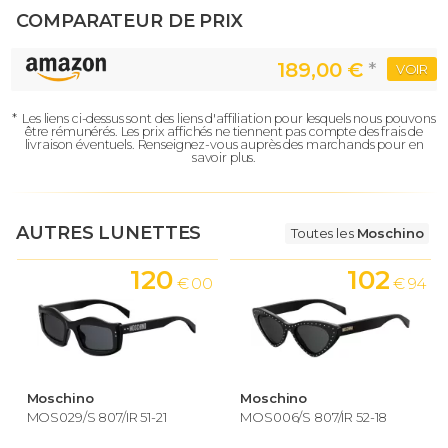
COMPARATEUR DE PRIX
189,00 €
*
VOIR
*
Les liens ci-dessus sont des liens d'affiliation pour lesquels nous pouvons
être rémunérés.
Les prix affichés ne tiennent pas compte des frais de
livraison éventuels.
Renseignez-vous auprès des marchands pour en
savoir plus.
AUTRES LUNETTES
Toutes les
Moschino
120
102
€ 00
€ 94
Moschino
Moschino
MOS029/S 807/IR 51-21
MOS006/S 807/IR 52-18