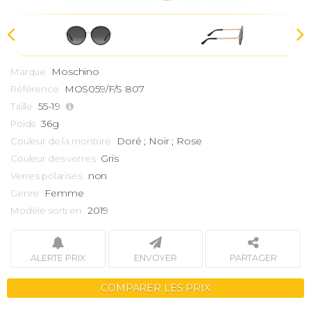
Moschino
Marque
MOS059/F/S 807
Référence
55-19
Taille
36g
Poids
Doré ; Noir ; Rose
Couleur de la monture
Gris
Couleur des verres
non
Verres polarisés
Femme
Genre
2019
Modèle sorti en
ALERTE PRIX
ENVOYER
PARTAGER
COMPARER LES PRIX