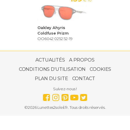
Cat eye
Papillon
Masque
Clubmaster
Carrée
Oakley Ahyris
Aviateur
Coldfuse Prizm
OO6042 0252 52-19
Ovale
Rectangle
Ronde
Géométrique
ACTUALITÉS
A PROPOS
Genre
CONDITIONS D'UTILISATION
COOKIES
Homme
Femme
Enfant
PLAN DU SITE
CONTACT
Couleur de la monture
Suivez-nous !
Couleur des verres
©2026 Lunettes2soleil.fr. Tous droits réservés.
Type de verres
Verre polarisé
Prix